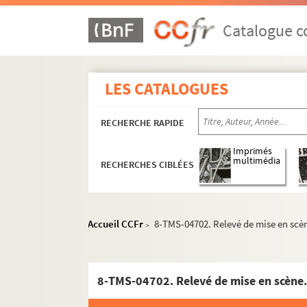
Arthur Bernède. Sous l'épaulette : drame en 5
Léon Gandillot. Le sous-préfet de Château-Bu
Catalogue co
Louis Ducreux. Un souvenir d'Italie : comédie
Lambert Thiboust, Alfred Delacour. Les souve
LES CATALOGUES
Bonis-Charancle. Souvent femme... : comédie
Villemer, Lucien Delormel. Souviens-toi de Cl
RECHERCHE RAPIDE
Madeleine de Zogheb, Jacques de Zogheb. Spo
Louis Ducreux. Le square du Pérou : comédie 
Imprimés
multimédia
RECHERCHES CIBLÉES
Max Maurey. Le stradivarius : comédie en 1 a
Nicolaï Erdman. Le suicidé : pièce en 5 actes
Sacha Guitry. Un sujet de roman : pièce en 4 
Accueil CCFr
8-TMS-04702. Relevé de mise en scèn
>
Émile de Girardin. Le supplice d'une femme :
Gabriel Trarieux. Sur la foi des étoiles : pièce
Fritz Hochwälder. Sur la terre comme au ciel :
8-TMS-04702. Relevé de mise en scène.
Alexandre Bisson, Antony Mars. Les surprises 