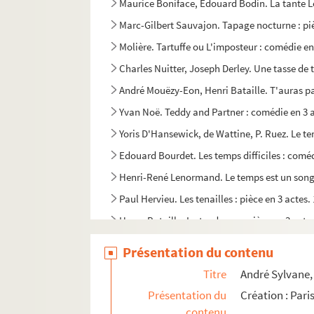
Maurice Boniface, Edouard Bodin. La tante Lé
Marc-Gilbert Sauvajon. Tapage nocturne : piè
Molière. Tartuffe ou L'imposteur : comédie en
Charles Nuitter, Joseph Derley. Une tasse de 
André Mouëzy-Eon, Henri Bataille. T'auras pas
Yvan Noë. Teddy and Partner : comédie en 3 a
Yoris D'Hansewick, de Wattine, P. Ruez. Le te
Edouard Bourdet. Les temps difficiles : coméd
Henri-René Lenormand. Le temps est un songe
Paul Hervieu. Les tenailles : pièce en 3 actes.
Henry Bataille. La tendresse : pièce en 3 acte
Charles Méré. La tentation : pièce en 4 actes.
Présentation du contenu
L. Tourol. Terre de feu : drame historique en 5
Titre
André Sylvane, 
François de Curel. Terre inhumaine : drame e
Présentation du
Création : Par
J. Wappers. La terre promise : pièce en 2 actes
contenu