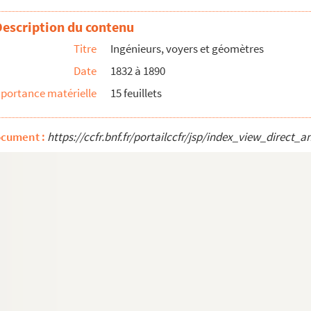
Description du contenu
éral de l'Yonne
Titre
Ingénieurs, voyers et géomètres
Date
1832 à 1890
portance matérielle
15 feuillets
ocument :
https://ccfr.bnf.fr/portailccfr/jsp/index_view_dire