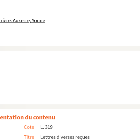
rière. Auxerre, Yonne
entation du contenu
Cote
L. 319
Titre
Lettres diverses reçues
 Jules Jaluzot et Emile Duchot.