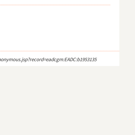
ct_anonymous.jsp?record=eadcgm:EADC:b1953135