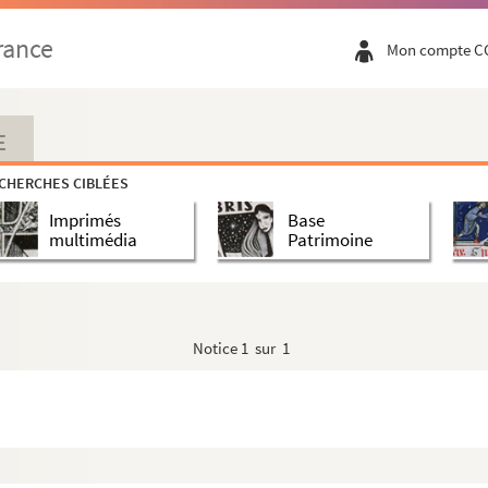
rance
Mon compte C
E
CHERCHES CIBLÉES
Imprimés
Base
multimédia
Patrimoine
Notice
1 sur 1