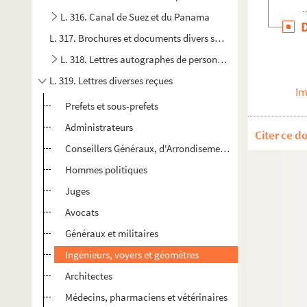
L. 316. Canal de Suez et du Panama
L. 317. Brochures et documents divers soumis au Conseil Gén
L. 318. Lettres autographes de personnages politiques
L. 319. Lettres diverses reçues
Im
Prefets et sous-prefets
Administrateurs
Citer ce d
Conseillers Généraux, d'Arrondisements et Municipaux
Hommes politiques
Juges
Avocats
Généraux et militaires
Ingénieurs, voyers et géomètres
Architectes
Médecins, pharmaciens et vétérinaires