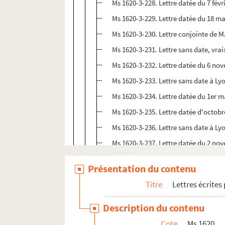
Ms 1620-3-228. Lettre datée du 7 févr
Ms 1620-3-229. Lettre datée du 18 ma
Ms 1620-3-230. Lettre conjointe de 
Ms 1620-3-231. Lettre sans date, v
Ms 1620-3-232. Lettre datée du 6 no
Ms 1620-3-233. Lettre sans date à Ly
Ms 1620-3-234. Lettre datée du 1er m
Ms 1620-3-235. Lettre datée d'octobr
Ms 1620-3-236. Lettre sans date à Ly
Ms 1620-3-237. Lettre datée du 2 no
Ms 1620-3-238. Lettre sans date, à L
Présentation du contenu
Ms 1620-3-239. Lettre autographe à Mme 
Titre
Lettres écrites
Ms 1620-3-240. Lettre autographe à Jea
Description du contenu
Ms 1620-3-241 à Ms 1620-3-298. Lett
Cote
Ms 1620
Ms 1620-3-299 à Ms 1620-3-300. Lett