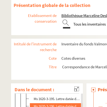
Ms 1620-3-182. Lettre datée du 27 février 1832 à Ly
Présentation globale de la collection
Ms 1620-3-183. Lettre datée de septembre ou octo
Etablissement de
Bibliothèque Marceline De
Ms 1620-3-184. Lettre datée du 17 novembre 1835,
conservation
Tous les inventaires
Ms 1620-3-185. Lettre datée du 17 mai 1836 à Lyon
Ms 1620-3-186. Lettre datée du 21 avril 1837 à Lyon 
Ms 1620-3-187. Lettre conjointe de Marceline et On
Intitulé de l'instrument de
Inventaire du fonds Valmore
Ms 1620-3-188. Lettre conjointe de Marceline, Ondin
recherche
Ms 1620-3-189. Lettre datée du 25 septembre 1837
Cote
Cotes diverses
Ms 1620-3-190. Lettre datée du 11 décembre 1837, 
Titre
Correspondance de Marcel
Ms 1620-3-191. Lettre datée du 31 décembre 1837
Ms 1620-3-192. Lettre conjointe de Prosper et Marc
Ms 1620-3-193. Lettre datée du 18 avril 1838
Dans le document :
Prés
Ms 1620-3-194. Lettre datée du 30 mai 1838
Ms 1620-3-195. Lettre datée du 17 septembre 1838 à
Ms 1620-3-196. Lettre datée du 19 avril 1839 à Lyon 