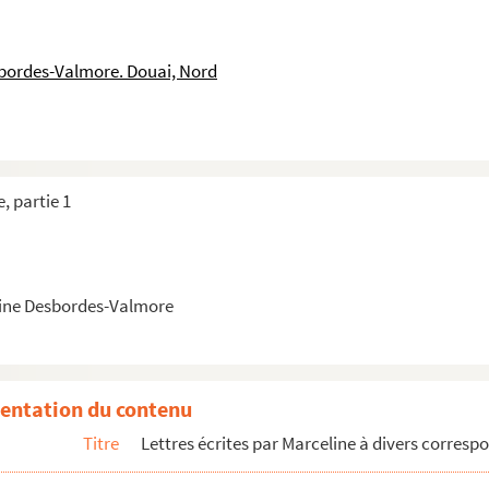
on
bre 1832 à Lyon
sbordes-Valmore. Douai, Nord
 Lyon
et écrite de Paris
dine datée du 24 juillet 1837
, partie 1
e et Inès datée du 24 juillet 1837 à Lyon et écrite de Paris
 à Lyon
Paris
ine Desbordes-Valmore
eline datée du 12 mars 1838 à Lyon et écrite de Paris
entation du contenu
Titre
Lettres écrites par Marceline à divers corres
 Lyon et écrite de Milan
et écrite de Paris