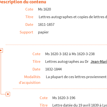
Description du contenu
Cote
Ms 1620
et écrite de Paris
Titre
Lettres autographes et copies de lettres 
on
Date
1811-1857
onon et écrite de Paris
Support
papier
Lyon et écrite de Paris
n et écrite de Paris
on
Cote
Ms 1620-3-182 à Ms 1620-3-238
Titre
Lettres autographes au Dr
Jean-Mari
osper datée du 9 mars 1841 à Lyon et écrite de Paris
Date
1832-1844
t écrite de Paris
Modalités
La plupart de ces lettres proviennent 
d’acquisition
sper datée du 3 juin 1841 à Lyon et écrite de Paris
te de Paris
Cote
Ms 1620-3-196
n et écrite de Paris
Titre
Lettre datée du 19 avril 1839 à Ly