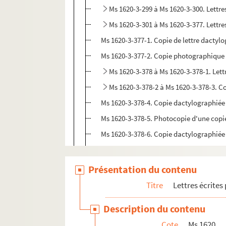
Ms 1620-3-299 à Ms 1620-3-300. Lett
Ms 1620-3-301 à Ms 1620-3-377. Lettr
Ms 1620-3-377-1. Copie de lettre dactyl
Ms 1620-3-377-2. Copie photographique d
Ms 1620-3-378 à Ms 1620-3-378-1. Let
Ms 1620-3-378-2 à Ms 1620-3-378-3. Co
Ms 1620-3-378-4. Copie dactylographiée d'
Ms 1620-3-378-5. Photocopie d'une copie p
Ms 1620-3-378-6. Copie dactylographiée d
Ms 1620-3-378-7. Copie dactylographiée d
Ms 1620-3-378-8. Copie dactylographiée 
Présentation du contenu
Ms 1620-3-378-9. Copie dactylographiée 
Titre
Lettres écrites
Ms 1620-4-379 à Ms 1620-4-380. Lettres
Description du contenu
Ms 1620-4-381. Lettre autographe à Henri
Cote
Ms 1620