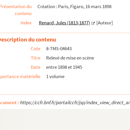
Présentation du
Création : Paris, Figaro, 16 mars 1898
903
contenu
Index
Renard, Jules (1813-1877)
[Auteur]
e en 3 actes. 1911
 adaptée par Loïc Le Gouriadec et Chas. K...
Description du contenu
3 actes. 1961
Cote
8-TMS-04643
ctes. 1909
Titre
Relevé de mise en scène
Date
entre 1898 et 1945
. 1920
portance matérielle
1 volume
 en prose. 1855
audeville en 3 actes. 1927
ocument :
https://ccfr.bnf.fr/portailccfr/jsp/index_view_dire
: pièce en 3 actes. 1895
édie en 3 actes. 1921