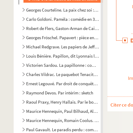
Georges Courteline. La paix chez soi : comédie en 1 acte. 1
Carlo Goldoni. Paméla : comédie en 3 actes. 1793
Robert de Flers, Gaston-Arman de Caillavet. Papa : comédi
Georges Fröschel. Papavert : pièce en 3 actes et 5 tableaux
Michael Redgrave. Les papiers de Jeffrey Aspern : pièce en 
Louis Bénière. Papillon, dit Lyonnais le Juste : pièce en 3 a
Victorien Sardou. La papillonne : comédie en 3 actes. 1862
Charles Vildrac. Le paquebot Tenacity : comédie en 3 actes
Im
Ernest Legouvé. Par droit de conquête : comédie en 3 actes
Raymond Devos. Par intérim : sketch
Raoul Praxy, Henry Hallais. Par le bout du nez : comédie-v
Citer ce d
Maurice Hennequin, Paul Bilhaud, Albert Barré. Le Paradis 
Maurice Hennequin, Romain Coolus. Le paradis fermé : com
Paul Gavault. Le paradis perdu : comédie en 4 actes. 1933