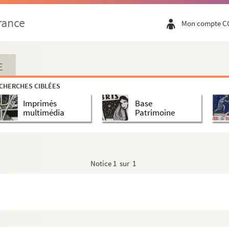
rance
Mon compte C
E
CHERCHES CIBLÉES
Imprimés
Base
multimédia
Patrimoine
Notice
1 sur 1