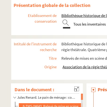
Présentation globale de la collection
Etablissement de
Bibliothèque historique de la
conservation
Tous les inventaires
Intitulé de l'instrument de
Bibliothèque historique de l
recherche
régie théâtrale. Quatrième p
Titre
Relevés de mises en scène d
Origine
Association de la régie thé
Dans le document :
Prés
Jules Renard. Le pain de ménage : comédie en 1 acte. 1898
8-TMS-04643. Relevé de mise en scène