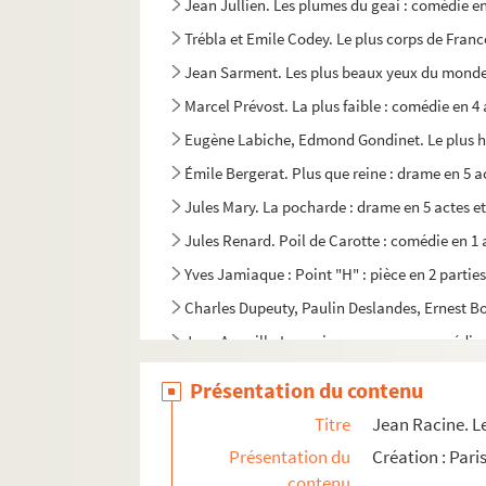
Jean Jullien. Les plumes du geai : comédie en
Trébla et Emile Codey. Le plus corps de France
Jean Sarment. Les plus beaux yeux du monde 
Marcel Prévost. La plus faible : comédie en 4 
Eugène Labiche, Edmond Gondinet. Le plus he
Émile Bergerat. Plus que reine : drame en 5 a
Jules Mary. La pocharde : drame en 5 actes et
Jules Renard. Poil de Carotte : comédie en 1 
Yves Jamiaque : Point "H" : pièce en 2 parties
Charles Dupeuty, Paulin Deslandes, Ernest Bou
Jean Anouilh. Les poissons rouges : comédie 
Louis Le Lasseur. La police tolère : comédie-
Présentation du contenu
Henry Bataille. Poliche : comédie en 4 actes.
Titre
Jean Racine. Le
André Claverie. Polo et Virginia : pièce en 3 a
Présentation du
Création : Par
Pierre Corneille. Polyeucte : tragédie en 5 act
contenu