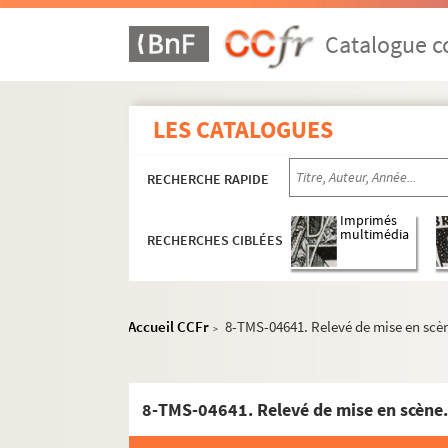
Pierre Palau, Marcel Leroux. Petite rosse, co
Paul Armont, Marcel Gerbidon. Une petite sa
Catalogue co
Paul de Pitray. Les petites filles modèles : co
Maurice Ordonneau. Les petites Godin : coméd
LES CATALOGUES
Anicet Bourgeois, Adrien Decourcelle. Les pet
Hippolyte Raymond, Jules de Gastyne. Les peti
RECHERCHE RAPIDE
Lucien Népoty. Les petits : pièce en 3 actes. 1
Henri Sébille et Georges Fernoux. Les petits
Imprimés
multimédia
RECHERCHES CIBLÉES
Eugène Labiche et Delacour. Les petits oiseau
Gaston Cronier. Un peu de musique : pièce en
Georges Courteline. La peur des coups : sayne
Accueil CCFr
8-TMS-04641. Relevé de mise en scèn
>
Jean Racine. Phèdre : tragédie en 5 actes et e
Georges Rivollet. Les phéniciennes : drame en
Adhémar de Montgon. Philéas Fogg et la perle
8-TMS-04641. Relevé de mise en scène.
Émile Augier. Philiberte : comédie en 3 actes 