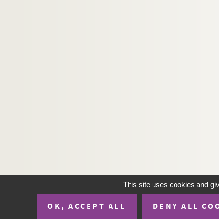
Pierre-Paul Fournier, Henry Turpin. Le "Qu'en 
Alexandre Dumas fils. La question d'argent :
Victorien Sardou. Rabagas : comédie en 4 ac
Henri Falk. Le rabatteur : pièce en 4 actes. 19
Emile Fabre. La rabouilleuse : pièce en 4 act
François Porché. La race errante : drame en 3
Ferdinand Bruckner. Les races : pièce en 8 t
Henry Bernstein. La rafale : pièce en 3 actes.
Ernest William Hornung, Eugene W. Presbrey. R
Henri de Rothschild. La rampe : pièce en 3 ac
Gaston Salandri. La rançon : comédie en 3 ac
Emile Erckmann, Alexandre Chatrian. Les Ran
This site uses cookies and gi
Henri-René Lenormand. Les ratés : pièce en 1
OK, ACCEPT ALL
DENY ALL CO
Fortuné Paillot. Ravachol : fantaisie en 1 act