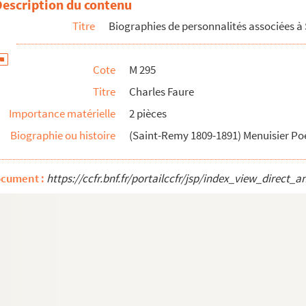
Description du contenu
Titre
Biographies de personnalités associées 
Cote
M 295
Titre
Charles Faure
Importance matérielle
2 pièces
892-1971)
Biographie ou histoire
(Saint-Remy 1809-1891) Menuisier Po
ocument :
https://ccfr.bnf.fr/portailccfr/jsp/index_view_dire