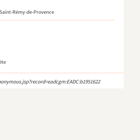
à Saint-Rémy-de-Provence
ète
ct_anonymous.jsp?record=eadcgm:EADC:b1951622