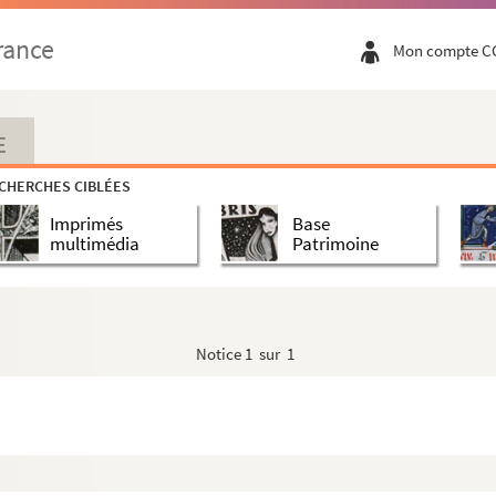
rance
Mon compte C
E
CHERCHES CIBLÉES
Imprimés
Base
multimédia
Patrimoine
Notice
1 sur 1