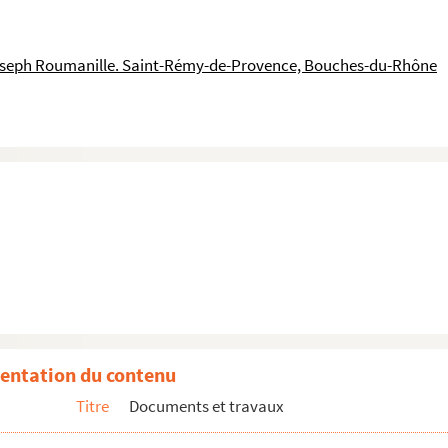
oseph Roumanille. Saint-Rémy-de-Provence, Bouches-du-Rhône
ou période
e-Provence
 Ecrivains, journalistes, littérateurs, orateurs, p...
recherche cadastrale de l’hôtel particulier, rue Car...
entation du contenu
Titre
Documents et travaux