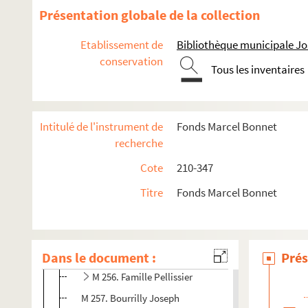
Présentation globale de la collection
Documents et travaux
Traduction, littérature et Félibrige
Etablissement de
Bibliothèque municipale J
Pays de Saint-Rémy-de-Provence
conservation
Tous les inventaires
Histoire de Saint-Rémy-de-Provence, par thématique 
Thématiques locales diverses
Biographies de personnalités associées à Saint-Rémy-d
Intitulé de l'instrument de
Fonds Marcel Bonnet
recherche
M 230. Marcel Bonnet . Artistes et auteurs saint-rémois.
Cote
210-347
M 250. Marie Mauron (1896-1986)
M 252. Étienne Astier
Titre
Fonds Marcel Bonnet
M 253. Eugène Garcin
M 254. Louise Capeau
Dans le document :
M 255. Alméran. Généalogie de la famille d’Alméran et 
Prés
M 256. Famille Pellissier
M 257. Bourrilly Joseph