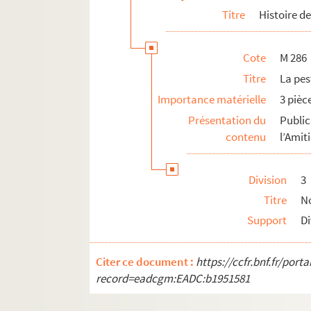
Titre
Histoire d
Cote
M 286
Titre
La pes
Importance matérielle
3 pièc
Présentation du
Publi
contenu
l’Amit
Division
3
Titre
No
Support
Di
Citer ce document :
https://ccfr.bnf.fr/por
record=eadcgm:EADC:b1951581