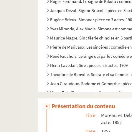
Roger-Ferdinand. Le signe de Kikota : comédi
Jacques Deval. Signor Bracoli : pièce en 3 act
Eugène Brieux. Simone : pièce en 3 actes. 19
Yves Mirande, Alex Madis. Simone est comme ç
Maurice Magre. Sin : féerie chinoise en 3 part
Pierre de Marivaux. Les sincères : comédie en
René Fauchois. Le singe qui parle : comédie e
Henri Lavedan. Sire : pièce en 5 actes. 1909
Théodore de Banville. Socrate et sa femme : 
Jean Giraudoux. Sodome et Gomorrhe : pièce 
Henry Bataille. Les soeurs d'amour : pièce en 
Jean-Jacques Bernard. Les soeurs Guedonec : 
Présentation du contenu
Pierre Veber. Les soeurs Mirette : pièce en 3 a
Titre
Moreau et Dela
José de Bérys, Marcel Doligny . Un soir chez N
acte. 1852
Raoul Moretti, Paul Armont, Marcel Gerbidon, 
Date
1852