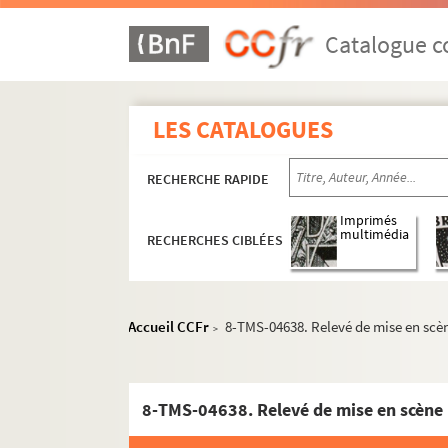
Ivan Tourgueniev. Sans argent : pièce en 1 ac
Alphonse Daudet, Adolphe Belot. Sapho : pièc
Catalogue co
Adrien Decourcelle, Adolphe Jaime. Sarah la 
Louis Verneuil. Satan : pièce en 4 actes. 1927
LES CATALOGUES
Georges Berr, Marcel Guillemaud. Le satyre : 
Ernest Grenet-Dancourt. La sauterelle : coméd
RECHERCHE RAPIDE
Emile Durafour. Sauve qui peut : folie-vaudevi
Marcel Achard. Savez-vous planter les choux 
Imprimés
multimédia
RECHERCHES CIBLÉES
Henry Bataille. Le scandale : pièce en 4 actes
Fernand Crommelynck. Le sculpteur de masque
Maurice de Féraudy. Sébastien Brichanteau : p
Accueil CCFr
8-TMS-04638. Relevé de mise en scè
>
Colette. La seconde : pièce en 4 actes. 1951
Maurice Hennequin, Paul Bilhaud, Pierre Veber
Henry Bernstein. Le secret : pièce en 3 actes.
8-TMS-04638. Relevé de mise en scène
Arthur Bernède. Le secret de la confession ou 