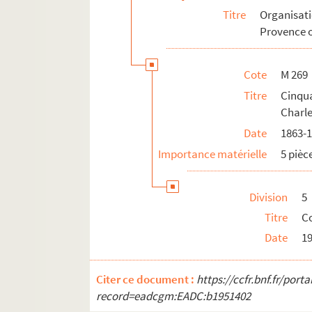
Titre
Organisati
Provence o
Cote
M 269
Titre
Cinqu
Charl
Date
1863-
Importance matérielle
5 pièc
Division
5
Titre
Co
Date
1
Citer ce document :
https://ccfr.bnf.fr/por
record=eadcgm:EADC:b1951402