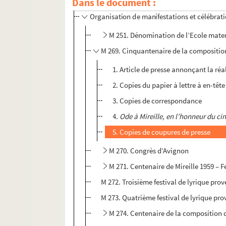
Dans le document :
Activités associatives, militantes et cultu
Organisation de manifestations et célébrati
M 251. Dénomination de l’Ecole mate
M 269. Cinquantenaire de la compositio
1. Article de presse annonçant la ré
2. Copies du papier à lettre à en-têt
3. Copies de correspondance
4.
Ode à Mireille, en l’honneur du ci
5. Copies de coupures de presse
M 270. Congrès d’Avignon
M 271. Centenaire de Mireille 1959 – Fe
M 272. Troisième festival de lyrique pr
M 273. Quatrième festival de lyrique pro
M 274. Centenaire de la composition 