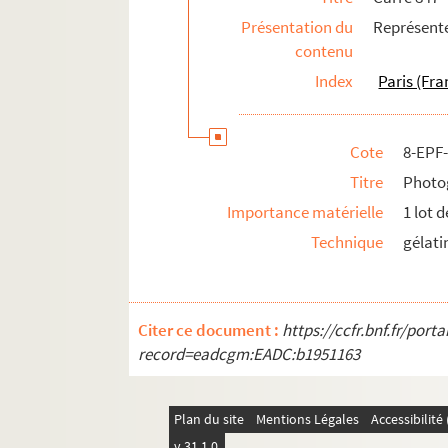
Présentation du
Représent
contenu
Index
Paris (Fra
Cote
8-EPF
Titre
Photog
Importance matérielle
1 lot 
Technique
gélati
Citer ce document :
https://ccfr.bnf.fr/por
record=eadcgm:EADC:b1951163
Plan du site
Mentions Légales
Accessibilit
v 31.1.0