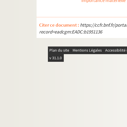
Importance matérielle
Citer ce document :
https://ccfr.bnf.fr/por
record=eadcgm:EADC:b1951136
Plan du site
Mentions Légales
Accessibilit
v 31.1.0