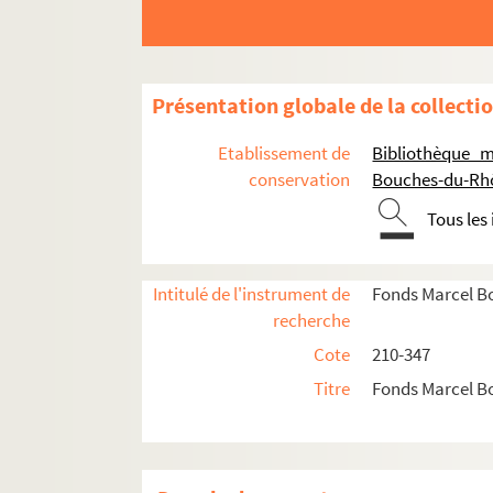
Présentation globale de la collecti
Etablissement de
Bibliothèque m
conservation
Bouches-du-Rh
Papiers personnels
Tous les
Documents et travaux
Traduction, littérature et Félibrige
Intitulé de l'instrument de
Fonds Marcel B
M 85.
Lou Devinaire vilajan: intermèdi
recherche
M 215. Marcel Bonnet - Oeuvres – Réci
Cote
210-347
M 242. Marcel Bonnet. Lou Félibrige
« Ti
Titre
Fonds Marcel B
M 246. Marcel Bonnet. Auteurs saint-ré
1. Manuscrits de l’abbé Charles 
2. Poème de Mme Nicolas, née L. Pr