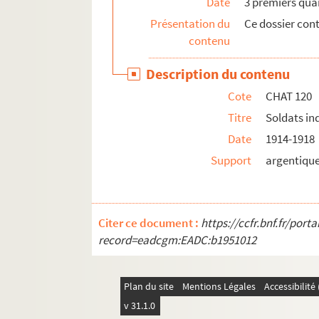
Date
3 premiers quar
Présentation du
Ce dossier con
contenu
Description du contenu
Cote
CHAT 120
Titre
Soldats in
Date
1914-1918
Support
argentiqu
Citer ce document :
https://ccfr.bnf.fr/por
record=eadcgm:EADC:b1951012
Plan du site
Mentions Légales
Accessibilit
v 31.1.0