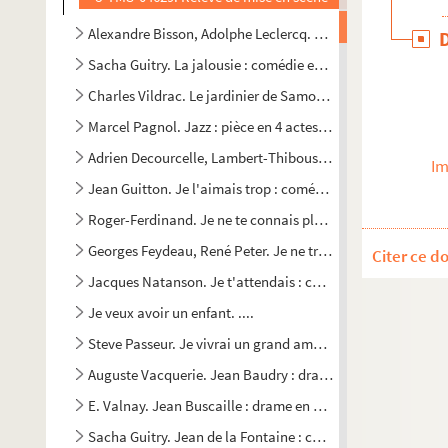
Alexandre Bisson, Adolphe Leclercq. Jalouse : comédie en 
Sacha Guitry. La jalousie : comédie en 3 actes. 1915
Charles Vildrac. Le jardinier de Samos : comédie en 3 actes
Marcel Pagnol. Jazz : pièce en 4 actes. 1926
Adrien Decourcelle, Lambert-Thiboust. Je dîne chez ma mère
Im
Jean Guitton. Je l'aimais trop : comédie en 3 actes. 1951
Roger-Ferdinand. Je ne te connais plus : comédie en 3 acte
Georges Feydeau, René Peter. Je ne trompe pas mon mari :
Citer ce d
Jacques Natanson. Je t'attendais : comédie en 3 actes et 4
Je veux avoir un enfant. ....
Steve Passeur. Je vivrai un grand amour : pièce en 3 actes.
Auguste Vacquerie. Jean Baudry : drame en 4 actes. 1863
E. Valnay. Jean Buscaille : drame en 5 actes. 1879
Sacha Guitry. Jean de la Fontaine : comédie en 4 actes. 19