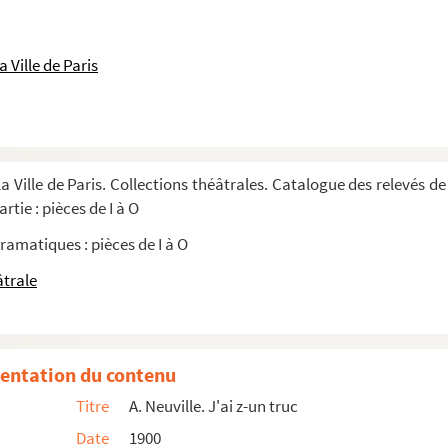
 tableaux. 1936
 Ville de Paris
ctes. 1897
acte. 1917
a Ville de Paris. Collections théâtrales. Catalogue des relevés de
rtie : pièces de I à O
4 actes. 1943
ramatiques : pièces de I à O
âtrale
 : drame en 4 actes. 1841
 actes et 9 tableaux. 1894
38
entation du contenu
Titre
A. Neuville. J'ai z-un truc
Date
1900