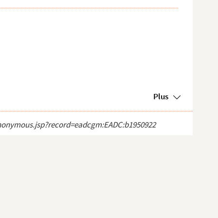
Plus
ct_anonymous.jsp?record=eadcgm:EADC:b1950922