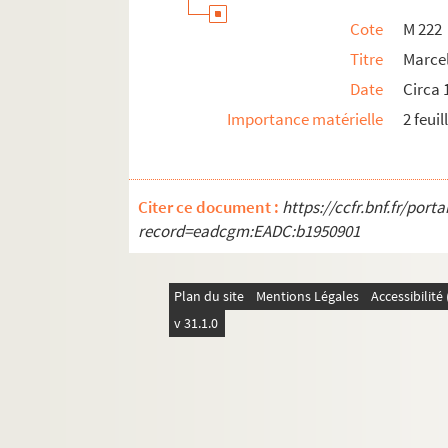
Cote
M 222
Titre
Marce
Date
Circa 
Importance matérielle
2 feui
Citer ce document :
https://ccfr.bnf.fr/por
record=eadcgm:EADC:b1950901
Plan du site
Mentions Légales
Accessibilit
v 31.1.0