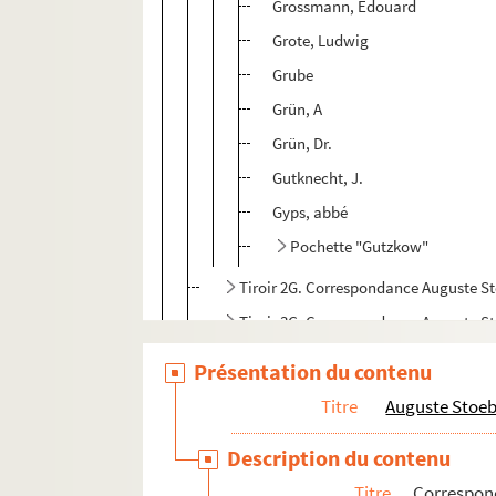
Grossmann, Edouard
Grote, Ludwig
Grube
Grün, A
Grün, Dr.
Gutknecht, J.
Gyps, abbé
Pochette "Gutzkow"
Tiroir 2G. Correspondance Auguste Stoe
Tiroir 3G. Correspondance Auguste S
Tiroir 4G. Correspondance Auguste S
Présentation du contenu
Tiroir 5G. Correspondance Auguste S
Titre
Auguste Stoe
Manuscrits et imprimés
Description du contenu
Adolphe Stoeber
Titre
Correspo