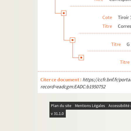
Descendants Stoeber
Cote
Tiroir
Titre
Corre
Titre
G
Titre
Citer ce document :
https://ccfr.bnf.fr/por
record=eadcgm:EADC:b1950752
Plan du site
Mentions Légales
Accessibilit
v 31.1.0