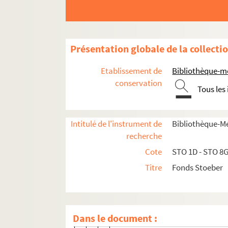
Gaidoz, H.
Gambs
Gasparin, Agénor de, Comtesse
Présentation globale de la collecti
Gäyelin, G.
Gemuseus-Respinger, Hiero[nym
Etablissement de
Bibliothèque-m
Gérard, Ch[arles]
conservation
Tous les
Gerber, Jules
Germanische Museum
Intitulé de l'instrument de
Bibliothèque-M
Gernsheim, Fritz
recherche
Gerock (principal au Collège de
Cote
STO 1D - STO 8
Gerock (candidat en théologie)
Titre
Fonds Stoeber
Gertz, Wilhelm
von Gerzen, Arthur
Gessler, Friedrich
Dans le document :
Glück, Emile