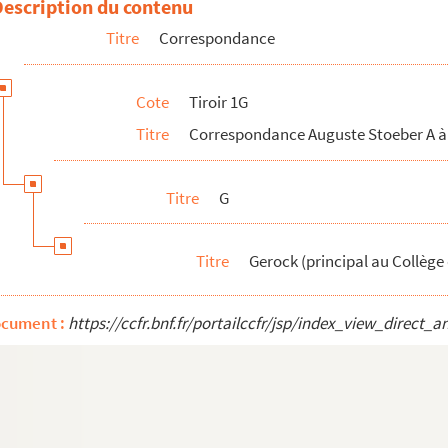
Description du contenu
Titre
Correspondance
Cote
Tiroir 1G
Titre
Correspondance Auguste Stoeber A à
Titre
G
Titre
Gerock (principal au Collège
ocument :
https://ccfr.bnf.fr/portailccfr/jsp/index_view_dire