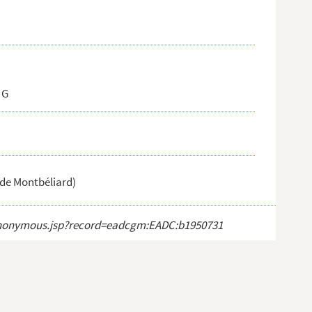
 G
 de Montbéliard)
ct_anonymous.jsp?record=eadcgm:EADC:b1950731