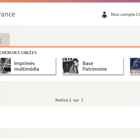
rance
Mon compte C
E
CHERCHES CIBLÉES
Imprimés
Base
multimédia
Patrimoine
Notice
1 sur 1