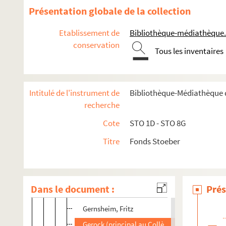
E
Présentation globale de la collection
F
Etablissement de
Bibliothèque-médiathèque.
G
conservation
Tous les inventaires
1 liste manuscrite de correspondants
1 liste manuscrite de correspondants
Gaidoz, H.
Intitulé de l'instrument de
Bibliothèque-Médiathèque d
Gambs
recherche
Gasparin, Agénor de, Comtesse
Cote
STO 1D - STO 8G
Gäyelin, G.
Titre
Fonds Stoeber
Gemuseus-Respinger, Hiero[nymu]s
Gérard, Ch[arles]
Gerber, Jules
Dans le document :
Prés
Germanische Museum
Gernsheim, Fritz
Gerock (principal au Collège de Montbéliard)