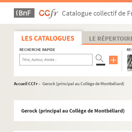
Catalogue collectif de F
LES CATALOGUES
Ehrenfried Stoeber
LE RÉPERTOIR
Auguste Stoeber
RECHERCHE RAPIDE
RE
Correspondance
Tiroir 1G. Correspondance Auguste Stoeber A à G
Pochette noté de la main de F. Stoeber
Accueil CCFr
Gerock (principal au Collège de Montbéliard)
>
A
Ba-Be
Bi-Bu
Gerock (principal au Collège de Montbéliard)
C
D