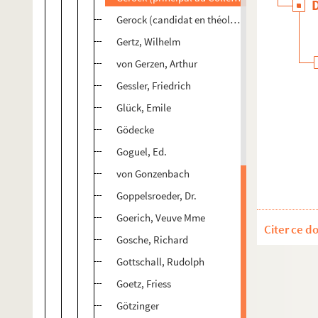
Gerock (candidat en théologie)
Gertz, Wilhelm
von Gerzen, Arthur
Gessler, Friedrich
Glück, Emile
Gödecke
Goguel, Ed.
von Gonzenbach
Goppelsroeder, Dr.
Goerich, Veuve Mme
Citer ce d
Gosche, Richard
Gottschall, Rudolph
Goetz, Friess
Götzinger