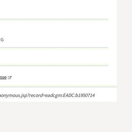
 G
sse
ct_anonymous.jsp?record=eadcgm:EADC:b1950714