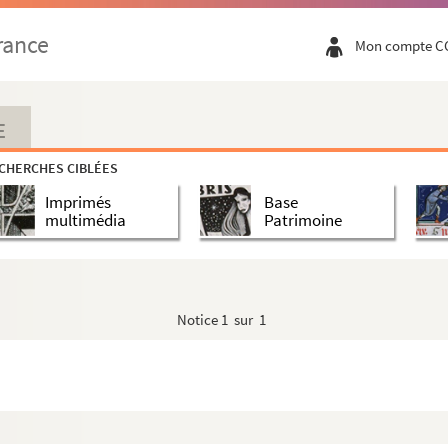
rance
Mon compte C
E
CHERCHES CIBLÉES
Imprimés
Base
multimédia
Patrimoine
Notice
1 sur 1