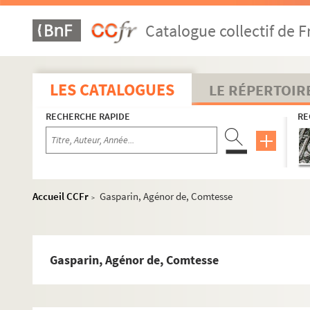
Catalogue collectif de F
LES CATALOGUES
LE RÉPERTOIR
RECHERCHE RAPIDE
RE
Accueil CCFr
Gasparin, Agénor de, Comtesse
>
Ehrenfried Stoeber
Auguste Stoeber
Gasparin, Agénor de, Comtesse
Correspondance
Tiroir 1G. Correspondance Auguste Stoeber A à G