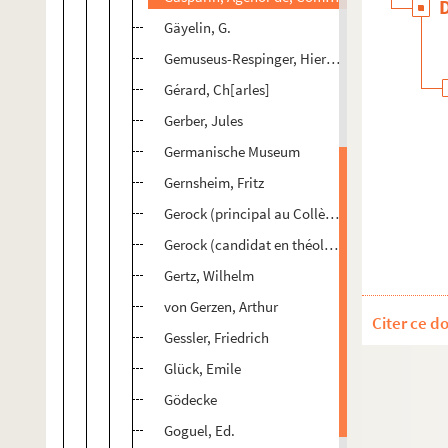
Gäyelin, G.
Gemuseus-Respinger, Hiero[nymu]s
Gérard, Ch[arles]
Gerber, Jules
Germanische Museum
Gernsheim, Fritz
Gerock (principal au Collège de Montbéliard)
Gerock (candidat en théologie)
Gertz, Wilhelm
von Gerzen, Arthur
Citer ce d
Gessler, Friedrich
Glück, Emile
Gödecke
Goguel, Ed.