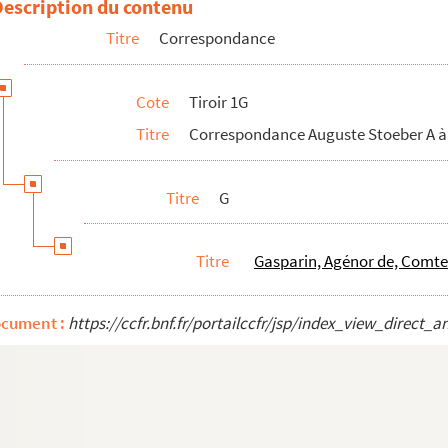
Description du contenu
Titre
Correspondance
Cote
Tiroir 1G
Titre
Correspondance Auguste Stoeber A à
Titre
G
Titre
Gasparin, Agénor de, Comte
ocument :
https://ccfr.bnf.fr/portailccfr/jsp/index_view_dire