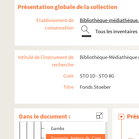
Présentation globale de la collection
Pochette noté de la main de F. Stoeber
Etablissement de
Bibliothèque-médiathèque.
A
conservation
Ba-Be
Tous les inventaires
Bi-Bu
C
Intitulé de l'instrument de
Bibliothèque-Médiathèque d
D
recherche
E
Cote
STO 1D - STO 8G
F
Titre
Fonds Stoeber
G
1 liste manuscrite de correspondants
1 liste manuscrite de correspondants
Dans le document :
Prés
Gaidoz, H.
Gambs
Gasparin, Agénor de, Comtesse