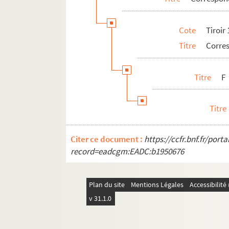
Cote
Tiroir
Titre
Corre
Titre
F
Titre
Citer ce document :
https://ccfr.bnf.fr/por
record=eadcgm:EADC:b1950676
Plan du site
Mentions Légales
Accessibilit
v 31.1.0