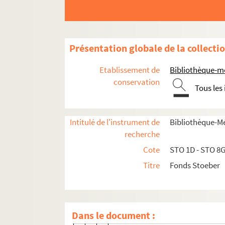
D
E
F
Présentation globale de la collecti
1 liste manuscrite de correspon
Etablissement de
Bibliothèque-m
1 liste manuscrite de correspon
conservation
Tous les
Falke, Johannes
Fallati, Johannes
Intitulé de l'instrument de
Bibliothèque-M
Faudel, Dr.
recherche
Fehninger, A.
Cote
STO 1D - STO 8
Fein, Georg
Titre
Fonds Stoeber
Fihninger, Aloïse
Firmenich, Dr.
Fischer, Dagobert
Dans le document :
Fischer, J. Ph.