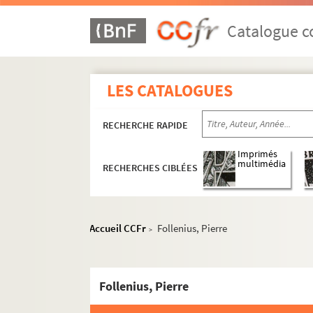
Catalogue co
LES CATALOGUES
Ehrenfried Stoeber
RECHERCHE RAPIDE
Auguste Stoeber
Imprimés
multimédia
RECHERCHES CIBLÉES
Correspondance
Tiroir 1G. Correspondance Auguste Stoe
Pochette noté de la main de F. St
Accueil CCFr
Follenius, Pierre
>
A
Ba-Be
Follenius, Pierre
Bi-Bu
C