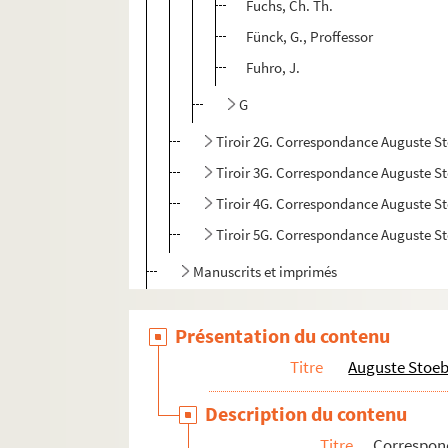
Fuchs, Ch. Th.
Fünck, G., Proffessor
Fuhro, J.
G
Tiroir 2G. Correspondance Auguste Stoe
Tiroir 3G. Correspondance Auguste S
Tiroir 4G. Correspondance Auguste S
Tiroir 5G. Correspondance Auguste S
Manuscrits et imprimés
Adolphe Stoeber
Présentation du contenu
Descendants Stoeber
Titre
Auguste Stoe
Description du contenu
Titre
Correspo