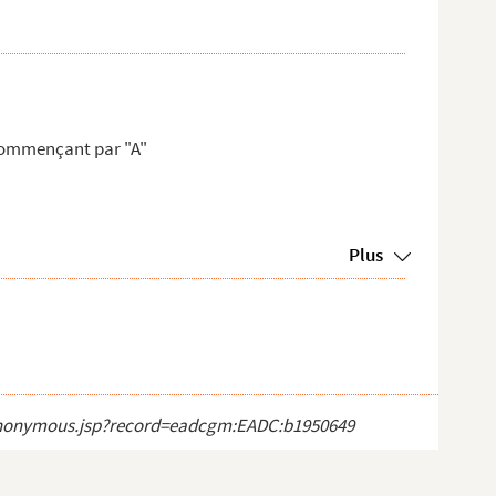
 commençant par "A"
Plus
ct_anonymous.jsp?record=eadcgm:EADC:b1950649