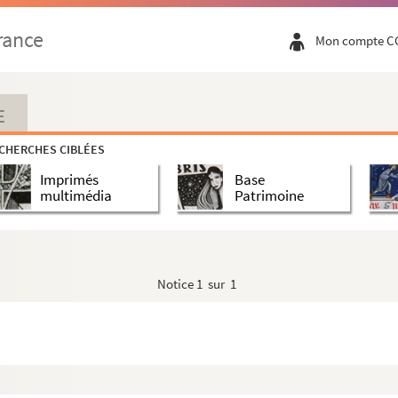
rance
Mon compte C
E
CHERCHES CIBLÉES
Imprimés
Base
multimédia
Patrimoine
Notice
1 sur 1