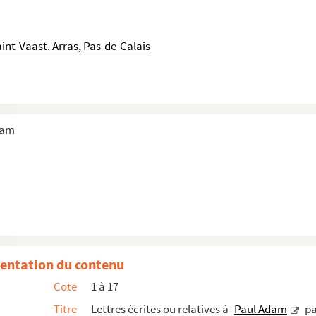
int-Vaast. Arras, Pas-de-Calais
habétique de signataires
ar "A"
dam
entation du contenu
Cote
1 à 17
Titre
Lettres écrites ou relatives à
Paul Adam
pa