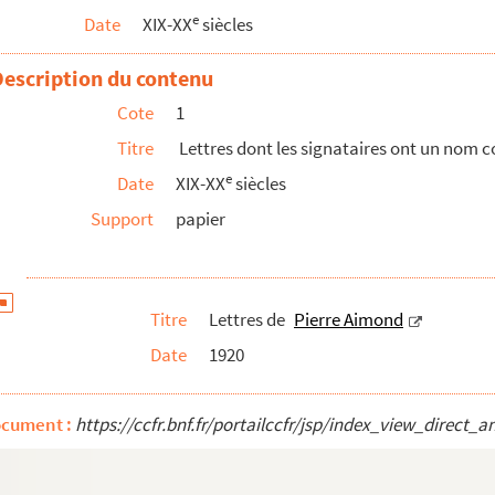
e
Date
XIX-XX
siècles
Description du contenu
Cote
1
Titre
Lettres dont les signataires ont un nom
e
Date
XIX-XX
siècles
Support
papier
Titre
Lettres de
Pierre Aimond
Date
1920
ocument :
https://ccfr.bnf.fr/portailccfr/jsp/index_view_dire