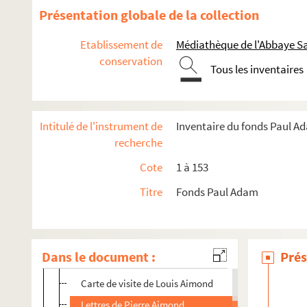
Présentation globale de la collection
Etablissement de
Médiathèque de l'Abbaye Sa
conservation
1 à 17. Lettres écrites ou relatives à Paul Adam par ordre alp
Tous les inventaires
1. Lettres dont les signataires ont un nom commençant p
Lettre d'Abdel-Hadj
Intitulé de l'instrument de
Inventaire du fonds Paul A
Lettres de Pierre Sanchez Abreu
recherche
Lettres de Paul Acker
Cote
1 à 153
Lettres d'Albert Acremant
Titre
Fonds Paul Adam
Lettre de Juliette Adam
Lettres d'Adolphe Aderer
Lettre d'Albert Adès
Dans le document :
Prés
Lettres de Jean Aicard
Carte de visite de Louis Aimond
Lettres de Pierre Aimond