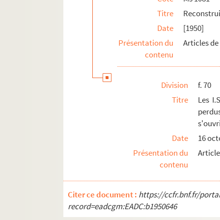
Titre
Reconstruir
Date
[1950]
Présentation du
Articles d
contenu
Division
f. 70
Titre
Les I.
perdus
s'ouvr
Date
16 oct
Présentation du
Articl
contenu
Citer ce document :
https://ccfr.bnf.fr/por
record=eadcgm:EADC:b1950646