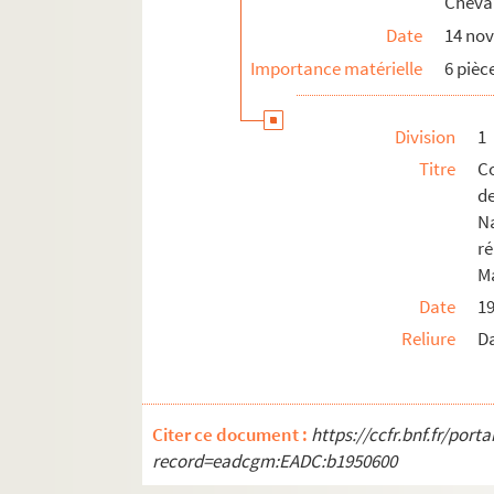
Cheval
Date
14 no
Importance matérielle
6 pièc
Division
1
Titre
C
de
N
r
M
Date
1
Reliure
D
Citer ce document :
https://ccfr.bnf.fr/por
record=eadcgm:EADC:b1950600