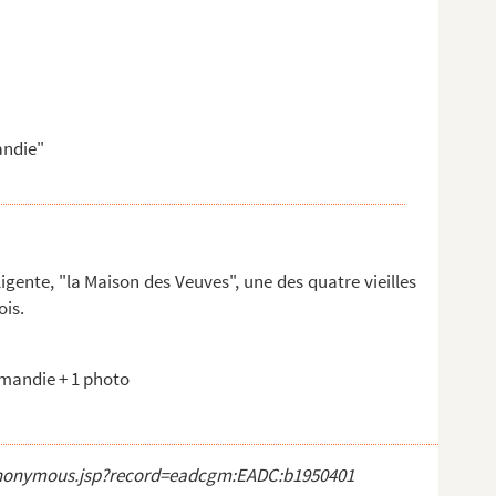
andie"
igente, "la Maison des Veuves", une des quatre vieilles
ois.
rmandie + 1 photo
ct_anonymous.jsp?record=eadcgm:EADC:b1950401