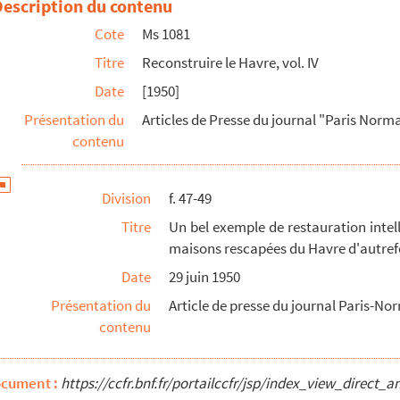
Description du contenu
Cote
Ms 1081
 de l'abbé Cochet a repris sa place.
Titre
Reconstruire le Havre, vol. IV
rieure.
Date
[1950]
Présentation du
Articles de Presse du journal "Paris Norm
uguste-Blanqui, "la rue qui va à la gare" se reconstrui...
contenu
Division
f. 47-49
e de Reconstruction "Le Havre-Aplemont".
Titre
Un bel exemple de restauration intell
e.
maisons rescapées du Havre d'autref
Date
29 juin 1950
 citadins.
Présentation du
Article de presse du journal Paris-No
contenu
ur restauré qui, le 17 septembre, va être rendu au cult...
initif nécessite parfois des astuces.
ocument :
https://ccfr.bnf.fr/portailccfr/jsp/index_view_dire
erie reconstruction.