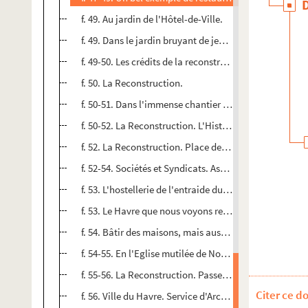
f. 49. Au jardin de l'Hôtel-de-Ville.
f. 49. Dans le jardin bruyant de jeux d'enfants le buste
f. 49-50. Les crédits de la reconstruction en Seine-Infé
f. 50. La Reconstruction.
f. 50-51. Dans l'immense chantier de Graville, la rue A
f. 50-52. La Reconstruction. L'Histoire de l'îlot V39...
f. 52. La Reconstruction. Place de l'Hôtel-de-Ville.
f. 52-54. Sociétés et Syndicats. Association Syndical
f. 53. L'hostellerie de l'entraide du Havre va disparaitr
f. 53. Le Havre que nous voyons renaitre.
f. 54. Bâtir des maisons, mais aussi créer des paysages
f. 54-55. En l'Eglise mutilée de Notre-Dame dans le chœ
f. 55-56. La Reconstruction. Passer du provisoire au déf
Citer ce d
f. 56. Ville du Havre. Service d'Architecture, poissonn