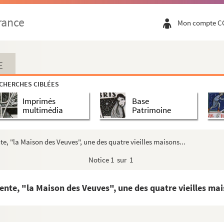
'avant-projet de reconstruction de l'Hôtel de Ville en ...
rance
Mon compte C
rançois.
e Gambetta posait un difficile problème qui va peut-être ...
 un nouveau palais pour la Foire-Exposition du Havre !!!
E
ey.
CHERCHES CIBLÉES
ion le plus poussé qui soit est, depuis mercredi en...
Imprimés
Base
s de guerre.
multimédia
Patrimoine
égociant, puis hôtel de voyageurs avant de devenir bu...
ois qui fut de Paule avant d'être d'Assise, va êtr...
nte, "la Maison des Veuves", une des quatre vieilles maisons...
 son caractère particulier, mais du tout, faire un ensem...
Notice
1 sur 1
tuaire est aussi belle que la vue sur la mer.
s alimentant Le Havre en eau potable, diminue.
gente, "la Maison des Veuves", une des quatre vieilles mai
Havre-l'Eure".
outs.