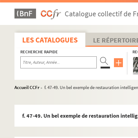
f. 24-26. Au conseil municipal, nos édiles approuvent l
Catalogue collectif de F
f. 25. La Reconstruction à la foire-exposition. Saint-F
f. 26-29. La Reconstruction. L'aménagement de la plac
f. 29-30. Une curieuse idée... Un nouvel emplacement,
LES CATALOGUES
LE RÉPERTOIR
f. 31-32. La Reconstruction. Au sud du quartier du Perr
RECHERCHE RAPIDE
RE
f. 32. Inventé par un Havrais, le procédé de préfabricat
f. 32-33. Au conseil général. Le transfert des dommage
f. 33. Le témoignage des vieilles pierres. Maison de n
f. 34. Eglise des Marins, Eglise des Bretons. Saint-Franç
Accueil CCFr
f. 47-49. Un bel exemple de restauration intellige
>
f. 34-35. Le Havre de demain. Garder à chaque quartier
f. 35-36. Le Havre de demain. La vue sur la ville et l'es
f. 36. Avec les premières chaleurs le débit des source
f. 47-49. Un bel exemple de restauration intelli
f. 36-37. Association Syndicale de remembrement "Le 
f. 37. À Aplemont. Après les rues et les maisons, les ég