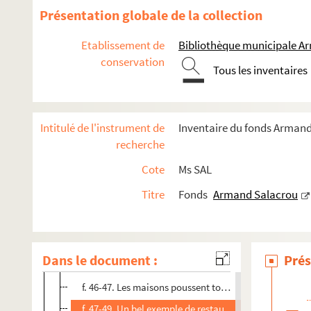
f. 37-38. Au conseil municipal. La Reconstruction d
Présentation globale de la collection
f. 37-38. Le jardin de l'Hôtel de Ville.
Etablissement de
Bibliothèque municipale Ar
f. 39. Les pelleteuses ont commencé hier les fouilles de
conservation
Tous les inventaires
f. 40. Les étapes de la Reconstruction. Bientôt sur le g
f. 40-41. Dans l'ancienne propriété Hauser, un centre 
f. 41. Le Havre de demain.
Intitulé de l'instrument de
Inventaire du fonds Armand
f. 41-43. À Graville, un quartier dont on parle mainten
recherche
f. 42. "Notre-Dame des Ruines".
Cote
Ms SAL
f. 43. L'assemblée générale de la Coopérative de Recon
Titre
Fonds
Armand Salacrou
f. 43-45. Dans les terrains sinistrés du bord de la mer 
f. 46. Une belle réalisation des Jeunes, le Centre Havr
f. 47. La Réunion du Comité de défense du Perrey.
Dans le document :
Prés
f. 46-47. La Reconstruction. Une lettre de l'Association
f. 46-47. Les maisons poussent toujours dans Aplemont
f. 47-49. Un bel exemple de restauration intelligente, 