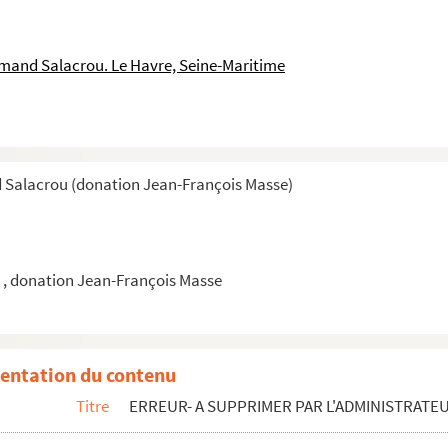
es bâtiments communaux.
mand Salacrou. Le Havre, Seine-Maritime
s fondations de l'ilot S. 85.
ros œuvre achevé de l'îlot S.30 flottera le drapeau...
de rééducation physique pour les enfants déficient pourr...
 Salacrou (donation Jean-François Masse)
ant. Le premier groupe d'immeubles construits dans l'il...
struction "Agir".
, donation Jean-François Masse
des fondations sont creusées, des murs s'élèvent, des ...
ais des étudiants a été inauguré hier.
entation du contenu
 des Sinistrés.
Titre
ERREUR- A SUPPRIMER PAR L'ADMINISTRATE
 reconstruit.
"la Maison des Veuves", une des quatre vieilles maisons...