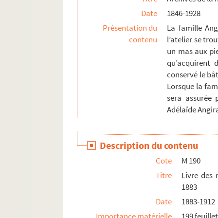
Date
1846-1928
Présentation du
La famille Ang
contenu
l’atelier se tr
un mas aux pie
qu’acquirent 
conservé le bâ
Lorsque la fami
sera assurée p
Adélaïde Angir
Description du contenu
Cote
M 190
Titre
Livre des
1883
Date
1883-1912
Importance matérielle
199 feuille