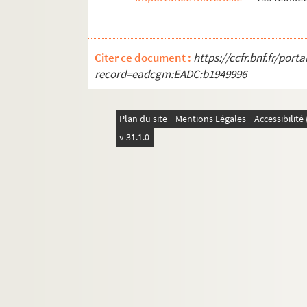
Citer ce document :
https://ccfr.bnf.fr/por
record=eadcgm:EADC:b1949996
Plan du site
Mentions Légales
Accessibilit
v 31.1.0