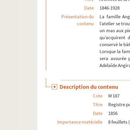
Date
1846-1928
Présentation du
La famille Ang
contenu
l’atelier se tr
un mas aux pie
qu’acquirent 
conservé le bâ
Lorsque la fami
sera assurée p
Adélaïde Angir
Description du contenu
Cote
M 187
Titre
Registre po
Date
1856
Importance matérielle
8 feuillets 