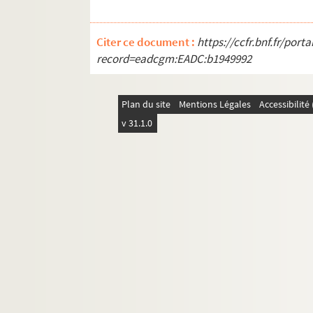
Citer ce document :
https://ccfr.bnf.fr/por
record=eadcgm:EADC:b1949992
Plan du site
Mentions Légales
Accessibilit
v 31.1.0