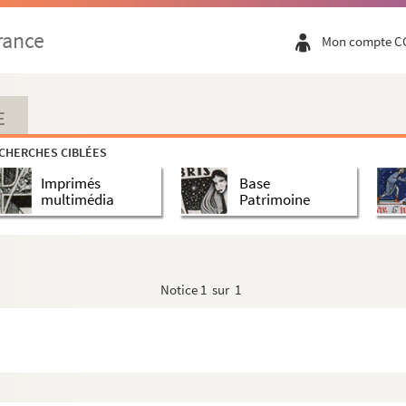
rance
Mon compte C
mplèto
. [suivi de] A. Autheman, de l'Isle.
Lis ...
E
CHERCHES CIBLÉES
Imprimés
Base
multimédia
Patrimoine
oumanille
Notice
1 sur 1
. Registre de délibérations
abilité
emy-de-Provence