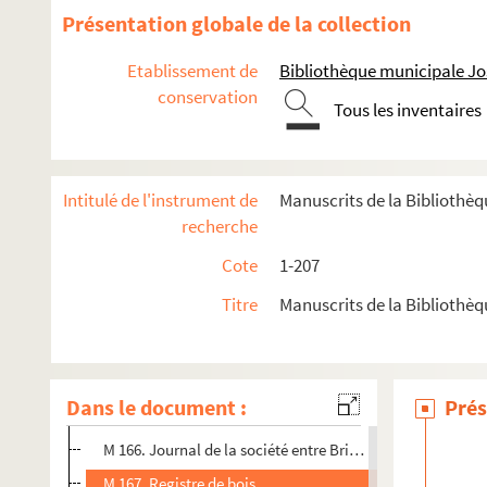
M 86 à M 91. Archive de la famille Réginel
Présentation globale de la collection
M 123. Archives de la famille Chabrand
Etablissement de
Bibliothèque municipale J
M 127. Archives relatives aux fêtes du quartier de la Trinité
conservation
M 155. Pierre Dupuy,
Saint-Remy-de-Provence
Tous les inventaires
M 158 à M 206. Archives de la menuiserie Brissot (ancienne m
M 158. Copies de factures
Intitulé de l'instrument de
Manuscrits de la Biblioth
M 159. Copies de lettres
recherche
M 160. Copies de lettres
Cote
1-207
M 161. Copies de lettres
Titre
Manuscrits de la Biblioth
M 162. Copies de lettres
M 163. Factures envoyées par des fournisseurs
M 164. Factures envoyées par des fournisseurs
Dans le document :
Prés
M 165. Factures envoyées par des fournisseurs
M 166. Journal de la société entre Brissot Jques et Jean F
M 167. Registre de bois