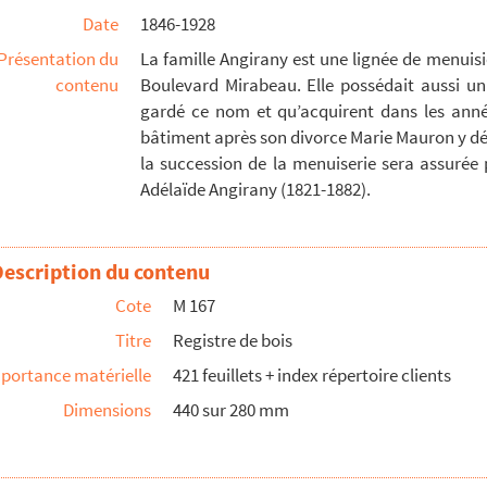
Date
1846-1928
Présentation du
La famille Angirany est une lignée de menuisie
contenu
Boulevard Mirabeau. Elle possédait aussi un 
par le sieur Jaques Angirany, Maître menuisier
gardé ce nom et qu’acquirent dans les anné
bâtiment après son divorce Marie Mauron y déc
la succession de la menuiserie sera assurée p
Adélaïde Angirany (1821-1882).
Description du contenu
Cote
M 167
Titre
Registre de bois
portance matérielle
421 feuillets + index répertoire clients
Dimensions
440 sur 280 mm