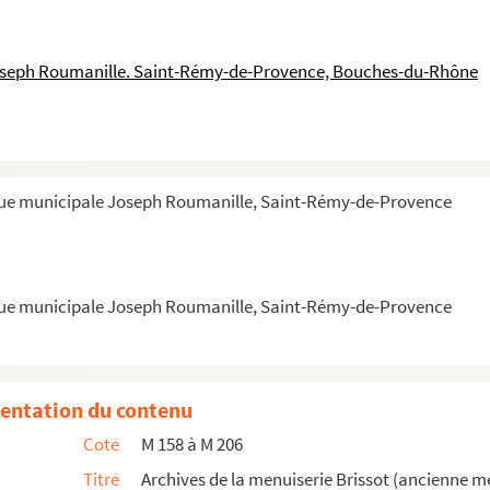
oseph Roumanille. Saint-Rémy-de-Provence, Bouches-du-Rhône
enuiserie Angirany)
èque municipale Joseph Roumanille, Saint-Rémy-de-Provence
èque municipale Joseph Roumanille, Saint-Rémy-de-Provence
entation du contenu
Cote
M 158 à M 206
rères et Gondrand. Le 1er août 1849
Titre
Archives de la menuiserie Brissot (ancienne m