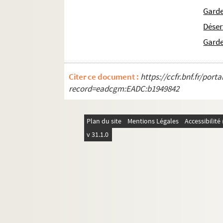
Garde
Déser
Garde
Citer ce document :
https://ccfr.bnf.fr/por
record=eadcgm:EADC:b1949842
Plan du site
Mentions Légales
Accessibilit
v 31.1.0