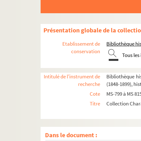
Présentation globale de la collecti
Etablissement de
Bibliothèque his
conservation
Tous les
Intitulé de l'instrument de
Bibliothèque hi
recherche
(1848-1899), his
Cote
MS-799 à MS 81
Titre
Collection Char
2-MS-799. Commune et département de Pari
Dans le document :
2-MS-800. Districts. Procès-verbaux de séanc