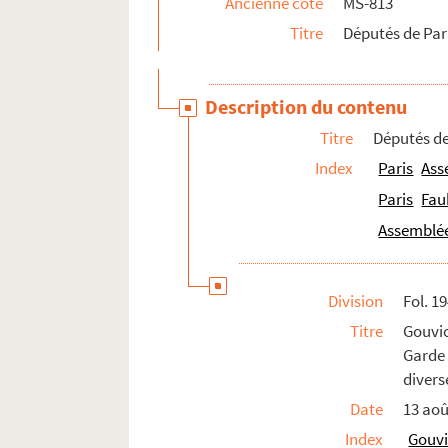
Ancienne cote
MS-813
Titre
Députés de Pari
Description du contenu
Titre
Députés de
Index
Paris
Ass
Paris
Fau
Assemblée
Division
Fol. 1
Titre
Gouvio
Garde 
divers
Date
13 aoû
Index
Gouvi