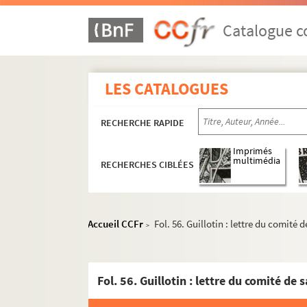
Catalogue co
LES CATALOGUES
RECHERCHE RAPIDE
Imprimés
multimédia
RECHERCHES CIBLÉES
2-MS-799. Commune et département de Pari
2-MS-800. Districts. Procès-verbaux de séanc
Accueil CCFr
Fol. 56. Guillotin : lettre du comité
>
2-MS-801. Sections de Paris
2-MS-802. Sections de Paris (
suite
)
2-MS-803. Section du Luxembourg
2-MS-804. Sections de Paris (
fin
)