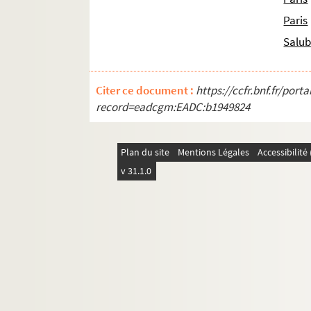
Paris
Salub
Citer ce document :
https://ccfr.bnf.fr/por
record=eadcgm:EADC:b1949824
Plan du site
Mentions Légales
Accessibilit
v 31.1.0