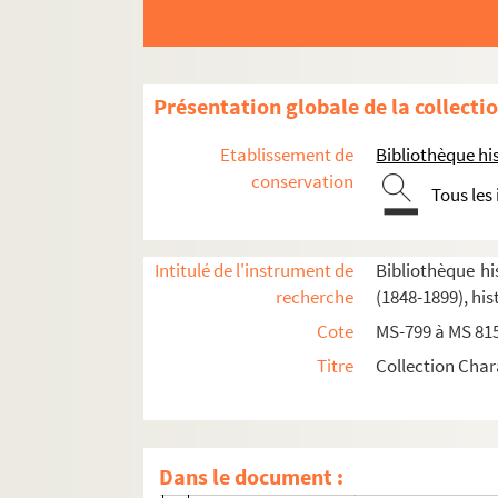
2-MS-805. Armée. Garde nationale parisienn
2-MS-806. Événements révolutionnaires (
suit
2-MS-807. Événements (
fin
). Divers
Présentation globale de la collecti
2-MS-808. Divers
Etablissement de
Bibliothèque his
2-MS-809. Divers
conservation
Tous les
2-MS-810. Personnages de l'époque révoluti
2-MS-811. Personnages de l'époque révolutio
2-MS-812. Vignettes. Députés de Paris à l'As
Intitulé de l'instrument de
Bibliothèque hi
recherche
(1848-1899), his
2-MS-813. Députés de Paris à la Constituante (
f
Cote
MS-799 à MS 81
Députés de Paris à la Constituante
Titre
Collection Char
Fol. 1. Crussol (Bailli de), lettres
Fol. 6. Démeunier : lettres et pièces, ass
Fol. 23. Dionis du Séjour
Dans le document :
Fol. 25. Dumouchel, déclaration de bénéf