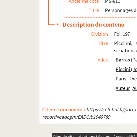
Ancienne cote
MS-811
Titre
Personnages de
Description du contenu
Division
Fol. 197
Titre
Piccinni,
situation à
Index
Barras (P
Piccini (
Paris
Thé
Auteur
A
Citer ce document :
https://ccfr.bnf.fr/por
record=eadcgm:EADC:b1949789
Plan du site
Mentions Légales
Accessibilit