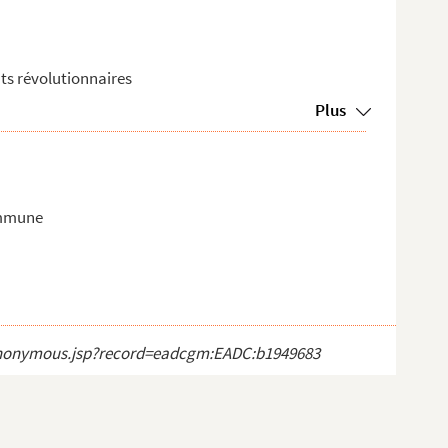
ts révolutionnaires
Plus
ommune
ct_anonymous.jsp?record=eadcgm:EADC:b1949683