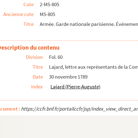
Cote
2-MS-805
volutionnaires
Ancienne cote
MS-805
t, billets de garde, etc.
Titre
Armée. Garde nationale parisienne. Événemen
osé par la section des Innocents
 lettre à Magin, inspecteur en chef des ports de ...
Description du contenu
Division
Fol. 60
ant près la Convention, cavalerie nationale parisien...
Titre
Lajard, lettre aux représentants de la C
Date
30 novembre 1789
Index
Lajard (Pierre-Auguste)
ocument :
https://ccfr.bnf.fr/portailccfr/jsp/index_view_dire