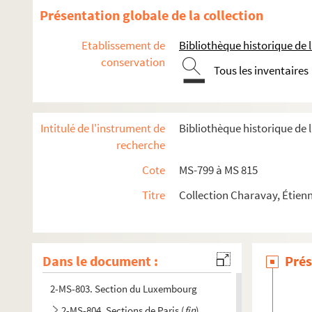
Présentation globale de la collection
Etablissement de
Bibliothèque historique de la
conservation
Tous les inventaires
Intitulé de l'instrument de
Bibliothèque historique de l
recherche
Cote
MS-799 à MS 815
Titre
Collection Charavay, Étienn
2-MS-799. Commune et département de Paris
2-MS-800. Districts. Procès-verbaux de séances
2-MS-801. Sections de Paris
Dans le document :
Prés
2-MS-802. Sections de Paris (
suite
)
2-MS-803. Section du Luxembourg
2-MS-804. Sections de Paris (
fin
)