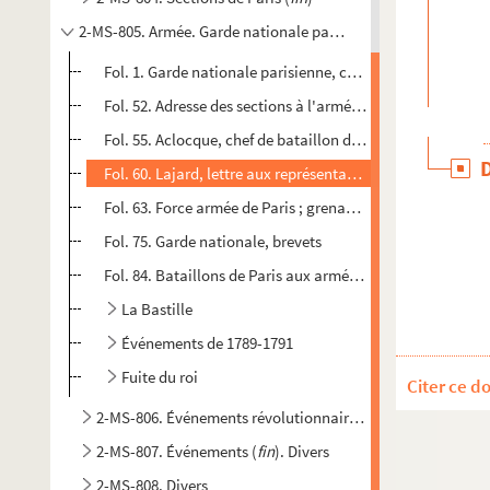
2-MS-805. Armée. Garde nationale parisienne. Événements ré
Fol. 1. Garde nationale parisienne, certificats d'enrôlemen
Fol. 52. Adresse des sections à l'armée, selon le vœu prop
Fol. 55. Aclocque, chef de bataillon de la garde nationale :
Fol. 60. Lajard, lettre aux représentants de la Commune
Fol. 63. Force armée de Paris ; grenadiers-gendarmes serv
Fol. 75. Garde nationale, brevets
Fol. 84. Bataillons de Paris aux armées, brevets
La Bastille
Événements de 1789-1791
Fuite du roi
Citer ce d
2-MS-806. Événements révolutionnaires (
suite
)
2-MS-807. Événements (
fin
). Divers
2-MS-808. Divers