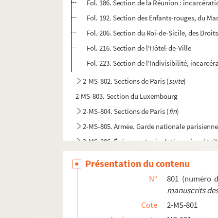
Fol. 186. Section de la Réunion : incarcérat
Fol. 192. Section des Enfants-rouges, du Mar
Fol. 206. Section du Roi-de-Sicile, des Droit
Fol. 216. Section de l'Hôtel-de-Ville
Fol. 223. Section de l'Indivisibilité, incarcé
2-MS-802. Sections de Paris (
suite
)
2-MS-803. Section du Luxembourg
2-MS-804. Sections de Paris (
fin
)
2-MS-805. Armée. Garde nationale parisienn
2-MS-806. Événements révolutionnaires (
suit
2-MS-807. Événements (
fin
). Divers
Présentation du contenu
2-MS-808. Divers
N°
801 (numéro d
2-MS-809. Divers
manuscrits des
2-MS-810. Personnages de l'époque révoluti
Cote
2-MS-801
2-MS-811. Personnages de l'époque révolutio