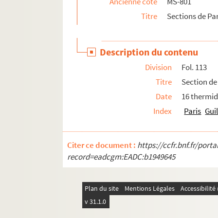
Ancienne cote
MS-801
2-MS-812. Vignettes. Députés de Paris à l'As
Titre
Sections de Par
2-MS-813. Députés de Paris à la Constituante
2-MS-814. Députés de Paris à l'Assemblée légi
Description du contenu
2-MS-815. Députés à la Convention national
Division
Fol. 113
Titre
Section de
Date
16 thermido
Index
Paris
Gui
Citer ce document :
https://ccfr.bnf.fr/por
record=eadcgm:EADC:b1949645
Plan du site
Mentions Légales
Accessibilit
v 31.1.0