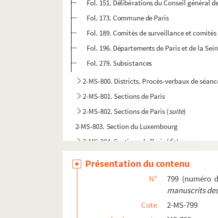
Fol. 151. Délibérations du Conseil général
Fol. 173. Commune de Paris
Fol. 189. Comités de surveillance et comités 
Fol. 196. Départements de Paris et de la Se
Fol. 279. Subsistances
2-MS-800. Districts. Procès-verbaux de séanc
2-MS-801. Sections de Paris
2-MS-802. Sections de Paris (
suite
)
2-MS-803. Section du Luxembourg
2-MS-804. Sections de Paris (
fin
)
2-MS-805. Armée. Garde nationale parisienn
Présentation du contenu
2-MS-806. Événements révolutionnaires (
suit
N°
799 (numéro d
2-MS-807. Événements (
fin
). Divers
manuscrits des
2-MS-808. Divers
Cote
2-MS-799
2-MS-809. Divers