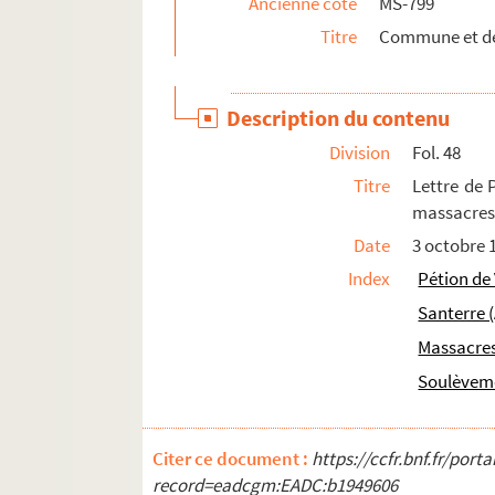
Ancienne cote
MS-799
2-MS-810. Personnages de l'époque révoluti
Titre
Commune et dé
2-MS-811. Personnages de l'époque révolutio
2-MS-812. Vignettes. Députés de Paris à l'As
Description du contenu
2-MS-813. Députés de Paris à la Constituante
Division
Fol. 48
2-MS-814. Députés de Paris à l'Assemblée légi
Titre
Lettre de 
2-MS-815. Députés à la Convention national
massacre
Date
3 octobre 
Index
Pétion de 
Santerre 
Massacre
Soulèvem
Citer ce document :
https://ccfr.bnf.fr/por
record=eadcgm:EADC:b1949606