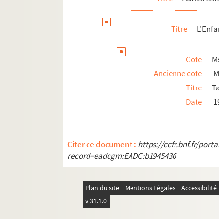
Titre
L'Enfa
Cote
M
Ancienne cote
M
Titre
T
Date
1
Citer ce document :
https://ccfr.bnf.fr/por
record=eadcgm:EADC:b1945436
Plan du site
Mentions Légales
Accessibilit
v 31.1.0