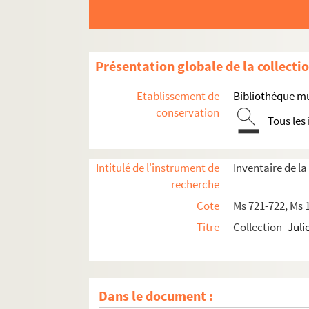
Présentation globale de la collecti
Oeuvres
Etablissement de
Bibliothèque m
Récits autobiographiques
conservation
Tous les
Théâtre
Contes
Romans
Intitulé de l'instrument de
Inventaire de la
recherche
Oeuvre poétique
Cote
Ms 721-722, Ms 
Autres textes
Titre
Collection
Juli
Ms 1340. Album nautique havrais ou ann
Ms 1165. Au rocher de la Terre de Feu ; ou
Ms 1172. Charles Théophile Féret : man
Dans le document :
Ms 1161. Chronique du Bout Menteux, un b