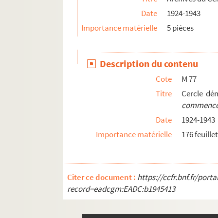
Date
1924-1943
Importance matérielle
5 pièces
Description du contenu
Cote
M 77
Titre
Cercle dé
commencé l
Date
1924-1943
Importance matérielle
176 feuille
Citer ce document :
https://ccfr.bnf.fr/por
record=eadcgm:EADC:b1945413