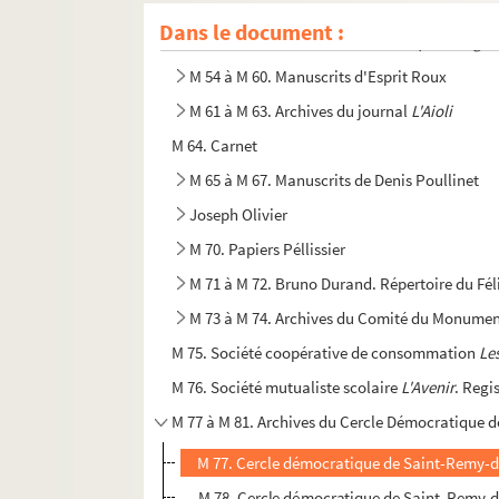
M 41 à M 52. Manuscrits de Jan de la Piramid
Dans le document :
M 53. Denis-Casimir Cassan.
Lei Parpèlo d'Aga
M 54 à M 60. Manuscrits d'Esprit Roux
M 61 à M 63. Archives du journal
L'Aioli
M 64. Carnet
M 65 à M 67. Manuscrits de Denis Poullinet
Joseph Olivier
M 70. Papiers Péllissier
M 71 à M 72. Bruno Durand. Répertoire du Fél
M 73 à M 74. Archives du Comité du Monume
M 75. Société coopérative de consommation
Le
M 76. Société mutualiste scolaire
L'Avenir
. Regi
M 77 à M 81. Archives du Cercle Démocratique
M 77. Cercle démocratique de Saint-Remy-
M 78. Cercle démocratique de Saint-Remy-