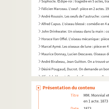
Sophocle. Œdipe-roi : tragédie en 5 actes, tr
Félicien Marceau. L'oeuf : pièce en 2 actes. 1
André Roussin. Les oeufs de l'autruche : comé
Alfred Capus. L'oiseau blessé : comédie en 4 
John Drinkwater. Un oiseau dans la main : co
Horace Van Offel. L'oiseau mécanique : pièce
Marcel Aymé. Les oiseaux de lune : pièce en 4
Maurice Donnay, Lucien Descaves. Oiseaux de 
André Birabeau, Jean Guitton. On a trouvé u
Désiré Pougaud, Ducrot. On demande un bon c
Alfred de Musset. On ne badine pas avec l'am
Sacha Guitry. On ne joue pas pour s'amuser :
Présentation du contenu
Maurice Hennequin, Pierre Veber. On ne roule
Titre
MM. Monréal et 
Alfred de Musset. On ne saurait penser à tout 
en 1 acte. 1873
Sacha Guitry. On passe dans huit jours : comé
Date
1873