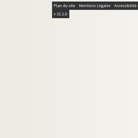
Eugène Manuel. Les ouvriers : drame en 1 act
Plan du site
Mentions Légales
Accessibilit
v 31.1.0