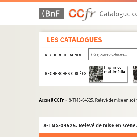
René Gamy. Un Noël au hameau : comédie en 
Marcel Achard. Noix de coco : comédie en 3 a
Catalogue co
Claude-André Puget, Pierre Bost. Un nommé J
Victorien Sardou. Nos bons villageois : coméd
LES CATALOGUES
Paul Ferrier. Nos députés en robe de chambre
Victorien Sardou. Nos intimes : comédie en 4
RECHERCHE RAPIDE
Edmond Guiraud. Nos vingt ans : comédie en 
Fernand Nozière. Notre amour : pièce en 3 ac
Imprimés
multimédia
RECHERCHES CIBLÉES
Paul Foucher, Paul Meurice. Notre Dame de Pa
Simon Gantillon. Notre Dame des songes : piè
Alfred Capus. Notre jeunesse : comédie en 4 a
Accueil CCFr
8-TMS-04525. Relevé de mise en scèn
>
Thornton Wilder. Notre petite ville : pièce e
Emile de Najac, Alfred Hennequin. Nounou : 
René Catroux. Nous entrerons dans la carrière
8-TMS-04525. Relevé de mise en scène.
Paul Vialar. Nous ne sommes pas si forts : piè