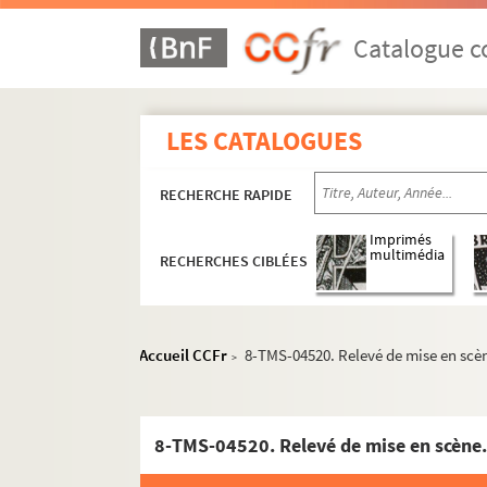
Marcel Aymé. La mouche bleue : pièce en 4 ac
Anton Tchekhov. La mouette : comédie en 4 a
Catalogue co
Marcel Achard. Le moulin de la Galette : comé
Clairville. Le moulin joli : pièce en 1 acte. 184
LES CATALOGUES
Alexandre Dumas, Auguste Maquet. Les mousqu
Sacha Guitry. Mozart : comédie musicale en 3
RECHERCHE RAPIDE
Jules Claretie. Les Muscadins : drame en 8 ta
Guy de Maupassant, Jacques Normand. Musott
Imprimés
multimédia
RECHERCHES CIBLÉES
Tristan Bernard. My Love... Mon Amour : comé
Ernest Blum. Les mystères de Paris : drame e
Eugène Sue, Prosper Dinaux. Les mystères de P
Accueil CCFr
8-TMS-04520. Relevé de mise en scèn
>
Adolphe D'Ennery, Ferdinand Dugué. Les mystè
Yves Mirande, Henri Géroule. Le mystérieux Ji
William Busnach. Nana : pièce en 5 actes. Ad
8-TMS-04520. Relevé de mise en scène.
Fernand Meynet, Gabriel Didier. Napoléon : d