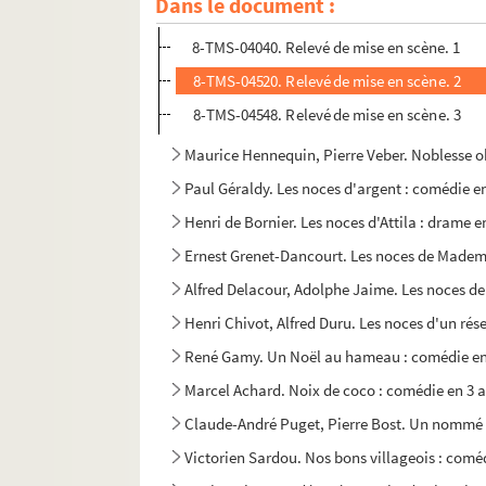
Dans le document :
Alfred Hennequin et Albert Millaud. Niniche : va
8-TMS-04040. Relevé de mise en scène. 1
8-TMS-04520. Relevé de mise en scène. 2
8-TMS-04548. Relevé de mise en scène. 3
Maurice Hennequin, Pierre Veber. Noblesse obl
Paul Géraldy. Les noces d'argent : comédie en
Henri de Bornier. Les noces d'Attila : drame en
Ernest Grenet-Dancourt. Les noces de Mademoi
Alfred Delacour, Adolphe Jaime. Les noces de 
Henri Chivot, Alfred Duru. Les noces d'un rése
René Gamy. Un Noël au hameau : comédie en 
Marcel Achard. Noix de coco : comédie en 3 a
Claude-André Puget, Pierre Bost. Un nommé J
Victorien Sardou. Nos bons villageois : coméd