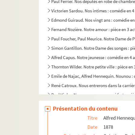
Paul Ferrier. Nos députés en robe de chambre
Victorien Sardou. Nos intimes : comédie en 4
Edmond Guiraud. Nos vingt ans : comédie en 
Fernand Nozière. Notre amour : pièce en 3 ac
Paul Foucher, Paul Meurice. Notre Dame de Pa
Simon Gantillon. Notre Dame des songes : piè
Alfred Capus. Notre jeunesse : comédie en 4 a
Thornton Wilder. Notre petite ville : pièce e
Emile de Najac, Alfred Hennequin. Nounou : 
René Catroux. Nous entrerons dans la carrière
Paul Vialar. Nous ne sommes pas si forts : piè
Léopold Marchand. Nous ne sommes plus des 
Présentation du contenu
Henri Lavedan. Le nouveau jeu : pièce en 5 ac
Titre
Alfred Hennequi
Sacha Guitry. Le nouveau testament : comédi
Date
1878
Robert de Flers, Francis de Croisset. Les nou