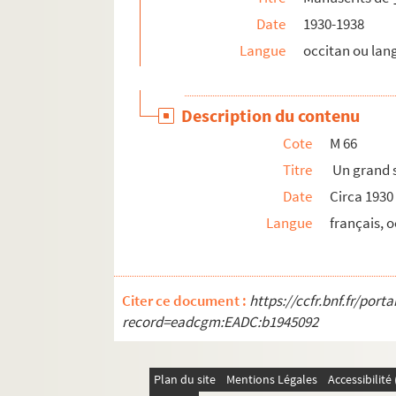
Date
1930-1938
Langue
occitan ou lan
Description du contenu
Cote
M 66
Titre
Un grand 
Date
Circa 1930
Langue
français, 
Citer ce document :
https://ccfr.bnf.fr/por
record=eadcgm:EADC:b1945092
Plan du site
Mentions Légales
Accessibilit