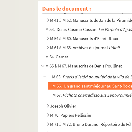
M 39. Livre de reçus d'Honoré Chapelle (1818-189
Dans le document :
M 40.
Abrégé Des Règles De La Poësie Françoise
M 41 à M 52. Manuscrits de Jan de la Piramid
M 53. Denis-Casimir Cassan.
Lei Parpèlo d'Aga
M 54 à M 60. Manuscrits d'Esprit Roux
M 61 à M 63. Archives du journal
L'Aioli
M 64. Carnet
M 65 à M 67. Manuscrits de Denis Poullinet
M 65.
Precis d'istòri poupulàri de la vilo 
M 66. Un grand sant miejournau Sant-Ro d
M 67.
Pichoto charradisso sus Sant-Roumié f
Joseph Olivier
M 70. Papiers Péllissier
M 71 à M 72. Bruno Durand. Répertoire du Fél