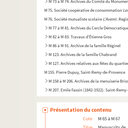
M 73 à M 74. Archives du Comité du Monume
M 75. Société coopérative de consommation
Le
M 76. Société mutualiste scolaire
L'Avenir
. Regi
M 77 à M 81. Archives du Cercle Démocratiq
M 82 à M 83. Travaux d'Étienne Gros
M 86 à M 91. Archive de la famille Réginel
M 123. Archives de la famille Chabrand
M 127. Archives relatives aux fêtes du quartier
M 155. Pierre Dupuy,
Saint-Remy-de-Provence
M 158 à M 206. Archives de la menuiserie Bri
M 207. Emile Fassin (1842-1922). Saint-Rem
Présentation du contenu
Cote
M 65 à M 67
Titre
Manuscrits de