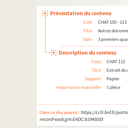
Présentation du contenu
Cote
CHAT 105 - 113
Titre
Autres docume
Date
3 premiers quar
Description du contenu
Cote
CHAT 112
Titre
Extrait du
Support
Papier
Importance matérielle
1 pièce
Citer ce document :
https://ccfr.bnf.fr/por
record=eadcgm:EADC:b1945035