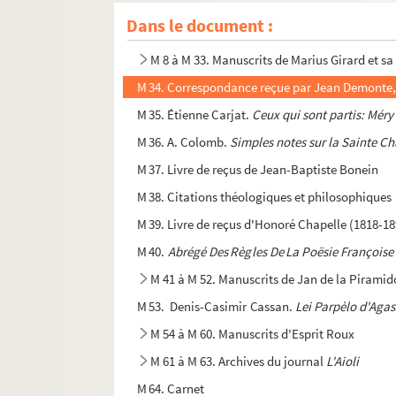
M 6. Ossip Zadkine. Correspondance avec Loui
Dans le document :
M 7. Gallay. Soie, soieries
M 8 à M 33. Manuscrits de Marius Girard et sa
M 34. Correspondance reçue par Jean Demonte, d
M 35. Étienne Carjat.
Ceux qui sont partis: Méry
M 36. A. Colomb.
Simples notes sur la Sainte C
M 37. Livre de reçus de Jean-Baptiste Bonein
M 38. Citations théologiques et philosophiques
M 39. Livre de reçus d'Honoré Chapelle (1818-189
M 40.
Abrégé Des Règles De La Poësie Françoise
M 41 à M 52. Manuscrits de Jan de la Piramid
M 53. Denis-Casimir Cassan.
Lei Parpèlo d'Aga
M 54 à M 60. Manuscrits d'Esprit Roux
M 61 à M 63. Archives du journal
L'Aioli
M 64. Carnet