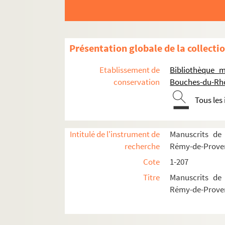
Présentation globale de la collecti
Etablissement de
Bibliothèque m
conservation
Bouches-du-Rh
Tous les
Intitulé de l'instrument de
Manuscrits de 
recherche
Rémy-de-Prove
Cote
1-207
M 1. Répertoire N° 1 - A ouvrages généraux, gramm
Titre
Manuscrits de 
M 2. Répertoire N° 2
Rémy-de-Prove
Écrits de Pierre-Toussaint Durand-Maillane
M 5. Denis Pellissier. Correspondance aux offi