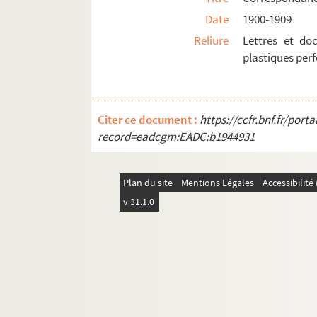
M 207. Emile Fassin (1842-1922). Saint-Rem
Date
1900-1909
Reliure
Lettres et do
plastiques perf
Citer ce document :
https://ccfr.bnf.fr/por
record=eadcgm:EADC:b1944931
Plan du site
Mentions Légales
Accessibilit
v 31.1.0