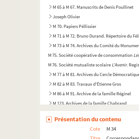
M 65 à M 67. Manuscrits de Denis Poullinet
Joseph Olivier
M 70. Papiers Péllissier
M 71 à M 72. Bruno Durand. Répertoire du Fél
M 73 à M 74. Archives du Comité du Monume
M 75. Société coopérative de consommation
Le
M 76. Société mutualiste scolaire
L'Avenir
. Regi
M 77 à M 81. Archives du Cercle Démocratiq
M 82 à M 83. Travaux d'Étienne Gros
M 86 à M 91. Archive de la famille Réginel
M 123. Archives de la famille Chabrand
M 127. Archives relatives aux fêtes du quartier
Présentation du contenu
M 155. Pierre Dupuy,
Saint-Remy-de-Provence
Cote
M 34
M 158 à M 206. Archives de la menuiserie Bri
Titre
Correspondance