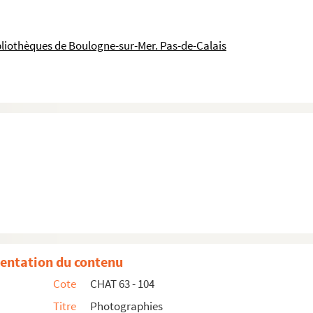
bliothèques de Boulogne-sur-Mer. Pas-de-Calais
entation du contenu
-sur-Mer
Cote
CHAT 63 - 104
G. Ricard-Cordingley (« Enfants de pêcheurs » à Boul...
Titre
Photographies