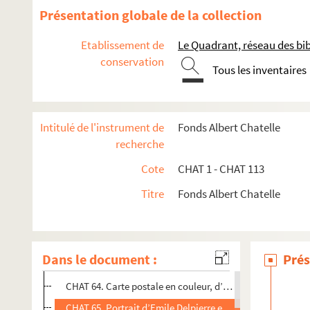
Présentation globale de la collection
Etablissement de
Le Quadrant, réseau des bi
conservation
Tous les inventaires
Intitulé de l'instrument de
Fonds Albert Chatelle
recherche
Cote
CHAT 1 - CHAT 113
Titre
Fonds Albert Chatelle
CHAT 1 - 34 ; CHAT 62. Recherches sur le Boulonnais
CHAT 35 - 61. Publications d'Albert Chatelle
CHAT 63 - 104. Photographies
Dans le document :
Prés
CHAT 63. Militaires au garde-à-vous au port de Boulogne
CHAT 64. Carte postale en couleur, d’après un tableau de 
CHAT 65. Portrait d’Emile Delpierre en tenue de soldat