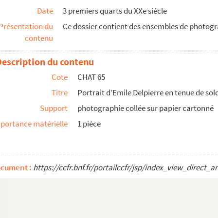
Date
3 premiers quarts du XXe siècle
de Paris tous les jours à midi Bureau de la jussien...
Présentation du
Ce dossier contient des ensembles de photog
rie de Boulogne, séance du 29 Thermidor An douze
contenu
 impériale. Commandée par le Contre-Amiral Lacrosse,...
ux boulonnais et calaisiens, par le sous-préfet de Bo...
Description du contenu
hen
Cote
CHAT 65
Titre
Portrait d’Emile Delpierre en tenue de sol
Support
photographie collée sur papier cartonné
ers près du port de Boulogne-sur-Mer
portance matérielle
1 pièce
ocument :
https://ccfr.bnf.fr/portailccfr/jsp/index_view_dire