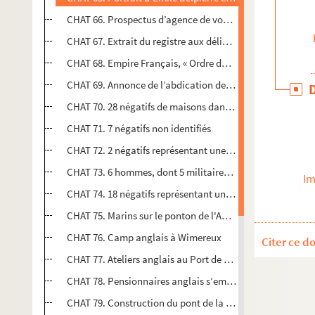
CHAT 66. Prospectus d’agence de voyage : L'Union / Départ 
CHAT 67. Extrait du registre aux délibérations de la mai
CHAT 68. Empire Français, « Ordre du Jour de la Flottille
CHAT 69. Annonce de l’abdication de Napoléon Bonaparte a
CHAT 70. 28 négatifs de maisons dans les falaises à Equi
CHAT 71. 7 négatifs non identifiés
CHAT 72. 2 négatifs représentant une vue géographique
CHAT 73. 6 hommes, dont 5 militaires regardant les ateli
Im
CHAT 74. 18 négatifs représentant une procession
CHAT 75. Marins sur le ponton de l'Ambroise Paré
CHAT 76. Camp anglais à Wimereux
Citer ce d
CHAT 77. Ateliers anglais au Port de Boulogne-sur-Mer
CHAT 78. Pensionnaires anglais s’embarquant
CHAT 79. Construction du pont de la Liane