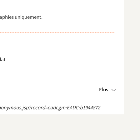
raphies uniquement.
dat
Plus
ct_anonymous.jsp?record=eadcgm:EADC:b1944872