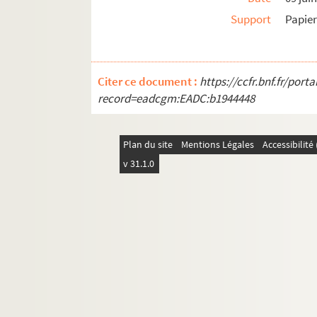
Support
Papie
Citer ce document :
https://ccfr.bnf.fr/por
record=eadcgm:EADC:b1944448
Plan du site
Mentions Légales
Accessibilit
v 31.1.0