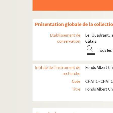
Présentation globale de la collecti
Etablissement de
Le Quadrant, r
conservation
Calais
Tous les
CHAT 1 - 34 ; CHAT 62. Recherches sur le Bou
Intitulé de l'instrument de
Fonds Albert Ch
recherche
CHAT 35 - 61. Publications d'Albert Chatelle
Cote
CHAT 1 - CHAT 
CHAT 35. Société des courses de Boulogne-su
Titre
Fonds Albert Ch
CHAT 36. Aventure amusante de la rue " Tant
CHAT 37. Recherches sur la boulonnaise J
CHAT 38. Recherches pour
Essai Les pompie