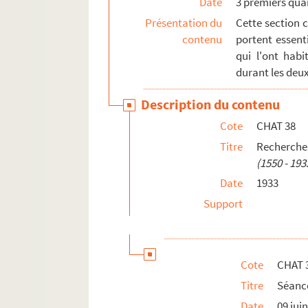
Date
3 premiers quar
CHAT 63 - 104. Photographies
Présentation du
Cette section co
contenu
portent essent
CHAT 105 - 113. Autres documents
qui l'ont habi
durant les deu
Description du contenu
Cote
CHAT 38
Titre
Recherche
(1550 - 193
Date
1933
Support
Cote
CHAT 
Titre
Séance
Date
09 jui