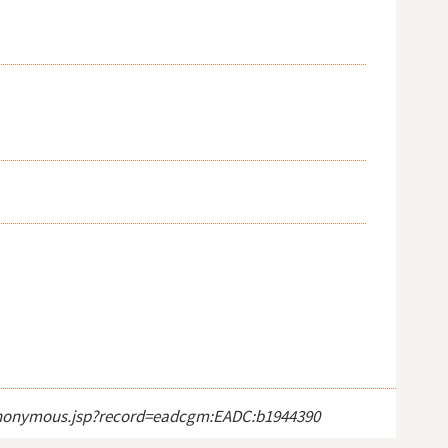
ct_anonymous.jsp?record=eadcgm:EADC:b1944390