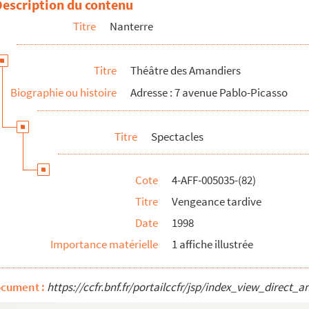
Description du contenu
Titre
Nanterre
Titre
Théâtre des Amandiers
Biographie ou histoire
Adresse : 7 avenue Pablo-Picasso
Titre
Spectacles
Cote
4-AFF-005035-(82)
 aime
Titre
Vengeance tardive
Date
1998
Importance matérielle
1 affiche illustrée
ocument :
https://ccfr.bnf.fr/portailccfr/jsp/index_view_dire