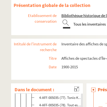
4-AFF-005035-(64). Roberto Zucco
Présentation globale de la collection
4-AFF-005035-(65). Le roi Lear
Etablissement de
Bibliothèque historique de la
4-AFF-005035-(66). Rumeur à Wall Street
conservation
4-AFF-005035-(67). Le songe d'une nuit d'été
Tous les inventaires
4-AFF-005035-(68). Splendid's
4-AFF-005035-(69). Le suicidé
Intitulé de l'instrument de
Inventaire des affiches de s
4-AFF-005035-(70). Le Tartuffe ou l'Imposteur
recherche
4-AFF-005035-(71). Tchekhov Acte 3
Titre
Affiches de spectacles d’Île
4-AFF-005035-(72). Le temps turbulent
Date
1900-2015
4-AFF-005035-(73). Terre étrangère. Das weite
4-AFF-005035-(74). La théorie de l'échec
4-AFF-005035-(75). Thyeste
Dans le document :
Prés
4-AFF-005035-(76). Tita-Lou
4-AFF-005035-(77). Tonio Kröger
4-AFF-005035-(78). Tout est bien qui finit bien