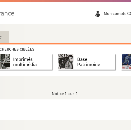
rance
Mon compte C
E
CHERCHES CIBLÉES
Imprimés
Base
r ; Il ne faut jurer de rien
multimédia
Patrimoine
désastreux
Notice
1 sur 1
s