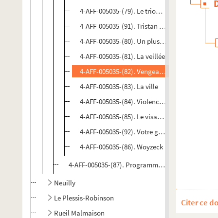
4-AFF-005035-(79). Le triomphe de l'amour
4-AFF-005035-(91). Tristan et Iseult
4-AFF-005035-(80). Un plus un
4-AFF-005035-(81). La veillée
4-AFF-005035-(82). Vengeance tardive
4-AFF-005035-(83). La ville
4-AFF-005035-(84). Violences à Vichy 2
4-AFF-005035-(85). Le visage d'Orphée
4-AFF-005035-(92). Votre grand-mère qui vous
4-AFF-005035-(86). Woyzeck
4-AFF-005035-(87). Programmes et divers
Neuilly
Le Plessis-Robinson
Citer ce d
Rueil Malmaison