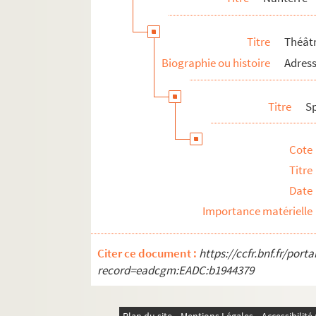
Val-d'Oise
Titre
Théât
Biographie ou histoire
Adress
Titre
S
Cote
Titre
Date
Importance matérielle
Citer ce document :
https://ccfr.bnf.fr/por
record=eadcgm:EADC:b1944379