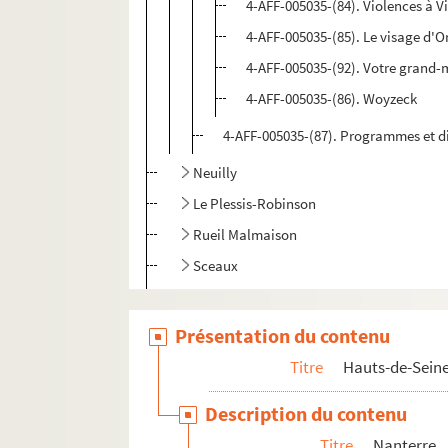
4-AFF-005035-(84). Violences à V
4-AFF-005035-(85). Le visage d'
4-AFF-005035-(92). Votre grand-
4-AFF-005035-(86). Woyzeck
4-AFF-005035-(87). Programmes et d
Neuilly
Le Plessis-Robinson
Rueil Malmaison
Sceaux
Sèvres
Suresnes
Présentation du contenu
Vanves
Titre
Hauts-de-Sein
Seine-Saint-Denis
Description du contenu
Val-de-Marne
Titre
Nanterre