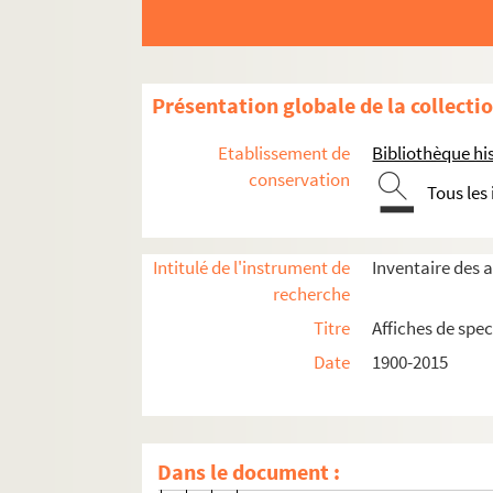
4-AFF-005035-(56). On ne badine p
4-AFF-005035-(57). L'Orestie
4-AFF-005035-(58). Ou bien le d
Présentation globale de la collecti
4-AFF-005035-(59). Pièce de guerr
4-AFF-005035-(60). Princesses
Etablissement de
Bibliothèque his
4-AFF-005035-(61). Quai ouest
conservation
Tous les
4-AFF-005035-(62). La remise
4-AFF-005035-(63). La républiqu
Intitulé de l'instrument de
Inventaire des a
4-AFF-005035-(64). Roberto Zucc
recherche
4-AFF-005035-(65). Le roi Lear
Titre
Affiches de spec
4-AFF-005035-(66). Rumeur à Wal
Date
1900-2015
4-AFF-005035-(67). Le songe d'un
4-AFF-005035-(68). Splendid's
4-AFF-005035-(69). Le suicidé
Dans le document :
4-AFF-005035-(70). Le Tartuffe o