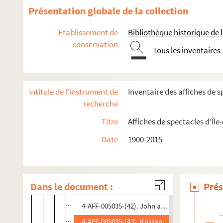
4-AFF-005035-(29). La fuite
Présentation globale de la collection
4-AFF-005035-(30). Genseric
Etablissement de
Bibliothèque historique de la
4-AFF-005035-(31). Guerre
conservation
Tous les inventaires
4-AFF-005035-(32). Homme pour homme
4-AFF-005035-(33). Un homme pressé
4-AFF-005035-(34). L'illusion comique
Intitulé de l'instrument de
Inventaire des affiches de s
4-AFF-005035-(35). Intolérance
recherche
4-AFF-005035-(36). L'inspecteur général
Titre
Affiches de spectacles d’Île
4-AFF-005035-(37). L'intruse
Date
1900-2015
4-AFF-005035-(89). Ivanov
4-AFF-005035-(90). Je me souviens de deux lun
4-AFF-005035-(40). Le jeu de l'amour et du ha
Dans le document :
Prés
4-AFF-005035-(41). Le jeune homme
4-AFF-005035-(42). John and Mary
4-AFF-005035-(43). Kassandra