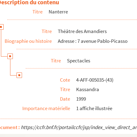
Description du contenu
Titre
Nanterre
atraga
Titre
Théâtre des Amandiers
Biographie ou histoire
Adresse : 7 avenue Pablo-Picasso
Titre
Spectacles
Cote
4-AFF-005035-(43)
Titre
Kassandra
Date
1999
Importance matérielle
1 affiche illustrée
r ; Il ne faut jurer de rien
ocument :
https://ccfr.bnf.fr/portailccfr/jsp/index_view_dire
désastreux