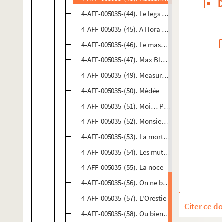
4-AFF-005035-(44). Le legs et l'épreuve
4-AFF-005035-(45). A Hora e Vez de Augusto M
4-AFF-005035-(46). Le masque de Robespierre
4-AFF-005035-(47). Max Black
4-AFF-005035-(49). Measure for measure
4-AFF-005035-(50). Médée
4-AFF-005035-(51). Moi… Pas moi
4-AFF-005035-(52). Monsieur Jean
4-AFF-005035-(53). La mort de Danton
4-AFF-005035-(54). Les mutilés
4-AFF-005035-(55). La noce
4-AFF-005035-(56). On ne badine pas avec l'amou
4-AFF-005035-(57). L'Orestie
Citer ce d
4-AFF-005035-(58). Ou bien le débarquement 