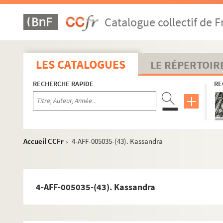
4-AFF-005035-(16). Dans la solitudes des cha
Catalogue collectif de F
4-AFF-005035-(17). De la terre à la Terre
4-AFF-005035-(18). De mes propres mains
4-AFF-005035-(19). Désir sous les ormes
LES CATALOGUES
LE RÉPERTOIR
4-AFF-005035-(93). Le diable en collant vert
RECHERCHE RAPIDE
RE
4-AFF-005035-(20). Dommage qu'elle soit une 
4-AFF-005035-(21). L'échange
4-AFF-005035-(22). L'église
4-AFF-005035-(23). L'Empire et Ion
Accueil CCFr
4-AFF-005035-(43). Kassandra
>
4-AFF-005035-(24). En attendant Godot
4-AFF-005035-(25). Fantasio ; Les caprices de
4-AFF-005035-(26). Femme de Troie
4-AFF-005035-(43). Kassandra
4-AFF-005035-(27). Festival de théâtre univers
4-AFF-005035-(28). Fin de carnaval