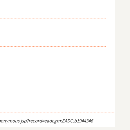
ct_anonymous.jsp?record=eadcgm:EADC:b1944346