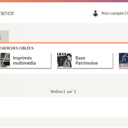
mps de coton
rance
Mon compte C
E
CHERCHES CIBLÉES
putain
Imprimés
Base
multimédia
Patrimoine
Notice
1 sur 1
 Marianne
itaire de Nanterre