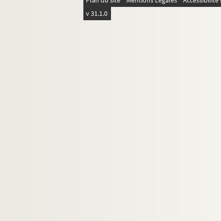
Plan du site
Mentions Légales
Accessibilit
4-AFF-005035-(77). Tonio Kröger
v 31.1.0
4-AFF-005035-(78). Tout est bien q
4-AFF-005035-(79). Le triomphe 
4-AFF-005035-(91). Tristan et Iseu
4-AFF-005035-(80). Un plus un
4-AFF-005035-(81). La veillée
4-AFF-005035-(82). Vengeance ta
4-AFF-005035-(83). La ville
4-AFF-005035-(84). Violences à V
4-AFF-005035-(85). Le visage d'
4-AFF-005035-(92). Votre grand-
4-AFF-005035-(86). Woyzeck
4-AFF-005035-(87). Programmes et d
Neuilly