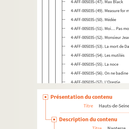
4-AFF-005035-(47). Max Black
4-AFF-005035-(49). Measure for 
4-AFF-005035-(50). Médée
4-AFF-005035-(51). Moi… Pas mo
4-AFF-005035-(52). Monsieur Jea
4-AFF-005035-(53). La mort de D
4-AFF-005035-(54). Les mutilés
4-AFF-005035-(55). La noce
4-AFF-005035-(56). On ne badine p
4-AFF-005035-(57). L'Orestie
4-AFF-005035-(58). Ou bien le d
Présentation du contenu
4-AFF-005035-(59). Pièce de guerr
Titre
Hauts-de-Sein
4-AFF-005035-(60). Princesses
4-AFF-005035-(61). Quai ouest
Description du contenu
4-AFF-005035-(62). La remise
Titre
Nanterre