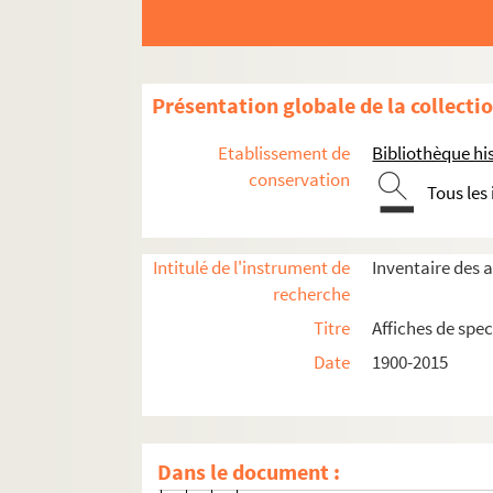
4-AFF-005035-(19). Désir sous le
4-AFF-005035-(93). Le diable en c
4-AFF-005035-(20). Dommage qu'e
Présentation globale de la collecti
4-AFF-005035-(21). L'échange
4-AFF-005035-(22). L'église
Etablissement de
Bibliothèque his
4-AFF-005035-(23). L'Empire et I
conservation
Tous les
4-AFF-005035-(24). En attendant
4-AFF-005035-(25). Fantasio ; Le
Intitulé de l'instrument de
Inventaire des a
4-AFF-005035-(26). Femme de Tro
recherche
4-AFF-005035-(27). Festival de th
Titre
Affiches de spec
4-AFF-005035-(28). Fin de carnav
Date
1900-2015
4-AFF-005035-(29). La fuite
4-AFF-005035-(30). Genseric
4-AFF-005035-(31). Guerre
Dans le document :
4-AFF-005035-(32). Homme pou