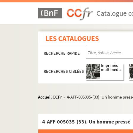
4-AFF-005035-(05). Borges et Mu
Catalogue co
4-AFF-005035-(06). Britannicus
4-AFF-005035-(07). La caravane a
4-AFF-005035-(88). Catherine de
LES CATALOGUES
4-AFF-005035-(08). Ce que les f
4-AFF-005035-(09). Le cerceau
RECHERCHE RAPIDE
4-AFF-005035-(10). La cigogne
Imprimés
4-AFF-005035-(11). Ciment cimen
multimédia
RECHERCHES CIBLÉES
4-AFF-005035-(12). Le conte d'hi
4-AFF-005035-(13). Contention ; 
Accueil CCFr
4-AFF-005035-(33). Un homme press
4-AFF-005035-(14). Conversation
>
4-AFF-005035-(15). La dame de 
4-AFF-005035-(16). Dans la soli
4-AFF-005035-(33). Un homme pressé
4-AFF-005035-(17). De la terre à l