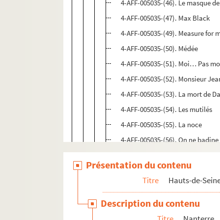
4-AFF-005035-(46). Le masque de
4-AFF-005035-(47). Max Black
4-AFF-005035-(49). Measure for 
4-AFF-005035-(50). Médée
4-AFF-005035-(51). Moi… Pas mo
4-AFF-005035-(52). Monsieur Jea
4-AFF-005035-(53). La mort de D
4-AFF-005035-(54). Les mutilés
4-AFF-005035-(55). La noce
4-AFF-005035-(56). On ne badine p
4-AFF-005035-(57). L'Orestie
Présentation du contenu
4-AFF-005035-(58). Ou bien le d
Titre
Hauts-de-Sein
4-AFF-005035-(59). Pièce de guerr
4-AFF-005035-(60). Princesses
Description du contenu
4-AFF-005035-(61). Quai ouest
Titre
Nanterre