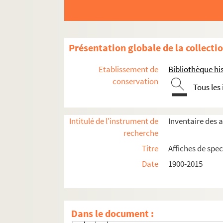
4-AFF-005035-(18). De mes propr
4-AFF-005035-(19). Désir sous le
4-AFF-005035-(93). Le diable en c
Présentation globale de la collecti
4-AFF-005035-(20). Dommage qu'e
4-AFF-005035-(21). L'échange
Etablissement de
Bibliothèque his
4-AFF-005035-(22). L'église
conservation
Tous les
4-AFF-005035-(23). L'Empire et I
4-AFF-005035-(24). En attendant
Intitulé de l'instrument de
Inventaire des a
4-AFF-005035-(25). Fantasio ; Le
recherche
4-AFF-005035-(26). Femme de Tro
Titre
Affiches de spec
4-AFF-005035-(27). Festival de th
Date
1900-2015
4-AFF-005035-(28). Fin de carnav
4-AFF-005035-(29). La fuite
4-AFF-005035-(30). Genseric
Dans le document :
4-AFF-005035-(31). Guerre