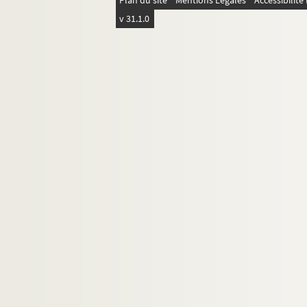
Plan du site
Mentions Légales
Accessibilit
4-AFF-005035-(76). Tita-Lou
v 31.1.0
4-AFF-005035-(77). Tonio Kröger
4-AFF-005035-(78). Tout est bien q
4-AFF-005035-(79). Le triomphe 
4-AFF-005035-(91). Tristan et Iseu
4-AFF-005035-(80). Un plus un
4-AFF-005035-(81). La veillée
4-AFF-005035-(82). Vengeance ta
4-AFF-005035-(83). La ville
4-AFF-005035-(84). Violences à V
4-AFF-005035-(85). Le visage d'
4-AFF-005035-(92). Votre grand-
4-AFF-005035-(86). Woyzeck
4-AFF-005035-(87). Programmes et d