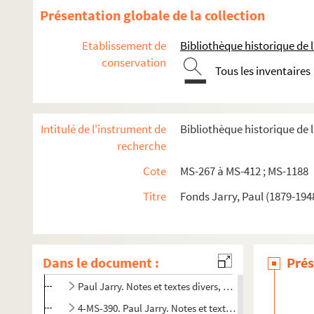
Présentation globale de la collection
Paul Jarry. Dossiers sur Paris (quartiers, hôtels, perso
Etablissement de
Bibliothèque historique de la
Paul Jarry. « En marge du vieux Paris. Les magasins de
conservation
8-MS-350. Paul Jarry. « Vestiges du passé », réunion d'
Tous les inventaires
Paul Jarry. « Les vieux hôtels de Paris »
Paul Jarry. « Vieilles demeures parisiennes »
Intitulé de l'instrument de
Bibliothèque historique de l
4-MS-356. Paul Jarry. Divers textes sur des bâtiments de
recherche
4-MS-357. Paul Jarry. Écrits sur les rives de la Seine
Cote
MS-267 à MS-412 ; MS-1188
4-MS-358. Paul Jarry. Écrits divers sur Paris ou des Par
Titre
Fonds Jarry, Paul (1879-194
8-MS-359. Paul Jarry. « Cénacles et vieux logis parisiens »
4-MS-360. Paul Jarry. Écrits divers sur Paris
4-MS-377. Paul Jarry. Paris et environs. Histoire, arch
Dans le document :
Prés
4-MS-378. Paul Jarry. Paris et Parisiens. Notes diverses
Paul Jarry. Notes et textes divers, principalement sur P
4-MS-390. Paul Jarry. Notes et textes sur Paris et l'Île-