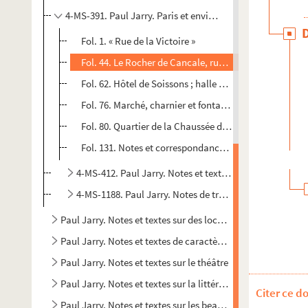
4-MS-391. Paul Jarry. Paris et environs. Texte et notes div
Fol. 1. « Rue de la Victoire »
Fol. 44. Le Rocher de Cancale, rue Montorgueil
Fol. 62. Hôtel de Soissons ; halle aux blés ; colonne d
Fol. 76. Marché, charnier et fontaine des Innocents
Fol. 80. Quartier de la Chaussée d'Antin
Fol. 131. Notes et correspondance sur des sujets diver
4-MS-412. Paul Jarry. Notes et textes divers
4-MS-1188. Paul Jarry. Notes de travail, textes rédigés
Paul Jarry. Notes et textes sur des localités extérieures à P
Paul Jarry. Notes et textes de caractère biographique
Paul Jarry. Notes et textes sur le théâtre
Paul Jarry. Notes et textes sur la littérature
Citer ce d
Paul Jarry. Notes et textes sur les beaux-arts