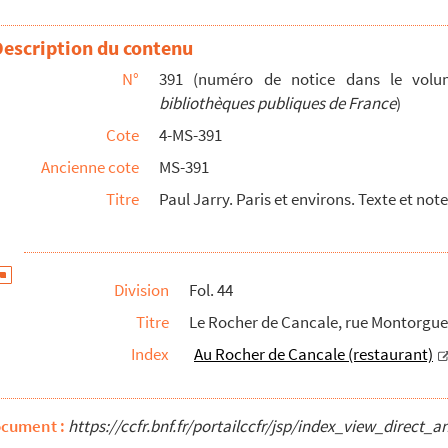
ers
Description du contenu
N°
391 (numéro de notice dans le vo
bibliothèques publiques de France
)
e Catherine de Médicis
Cote
4-MS-391
Ancienne cote
MS-391
Titre
Paul Jarry. Paris et environs. Texte et note
s, touchant principalement Paris et les environs
, coupures de journaux, plans, concernant essentiellemen...
Division
Fol. 44
aris
Titre
Le Rocher de Cancale, rue Montorgue
Index
Au Rocher de Cancale (restaurant)
ocument :
https://ccfr.bnf.fr/portailccfr/jsp/index_view_dire