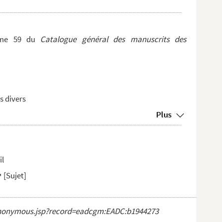
lume 59 du
Catalogue général des manuscrits des
s divers
Plus
il
[Sujet]
ct_anonymous.jsp?record=eadcgm:EADC:b1944273