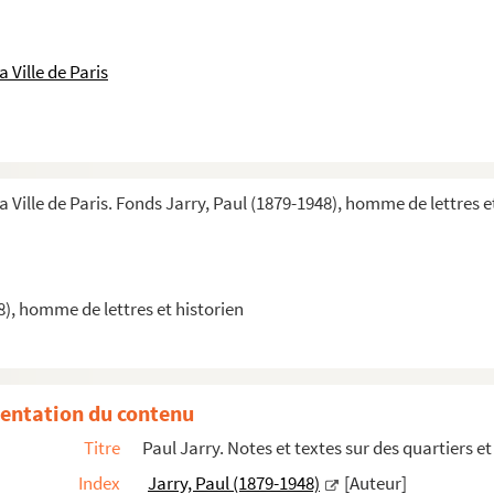
nnages, etc.), dans l'ordre topographique
 Ville de Paris
 nouveautés. Histoire anecdotique et rétrospec...
articles imprimés, avec quelques corrections manuscrite...
a Ville de Paris. Fonds Jarry, Paul (1879-1948), homme de lettres e
 Paris ou de l'Ile-de-France
isiens célèbres
8), homme de lettres et historien
, épreuves corrigées
éologie, sauvegarde. Notes diverses
entation du contenu
Titre
Paul Jarry. Notes et textes sur des quartiers e
aris
Index
Jarry, Paul (1879-1948)
[Auteur]
de-France