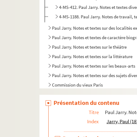
4-MS-412. Paul Jarry. Notes et textes dive
4-MS-1188. Paul Jarry. Notes de travail, 
Paul Jarry. Notes et textes sur des localités e
Paul Jarry. Notes et textes de caractère bio
Paul Jarry. Notes et textes sur le théâtre
Paul Jarry. Notes et textes sur la littérature
Paul Jarry. Notes et textes sur les beaux-arts
Paul Jarry. Notes et textes sur des sujets dive
Commission du vieux Paris
Société d'iconographie parisienne
Présentation du contenu
Commission des monuments naturels et des s
Titre
Paul Jarry. Not
Société de l'histoire de l'art français
Index
Jarry, Paul (1
Documentation réunie par Paul Jarry et notes
Correspondance et papiers personnels