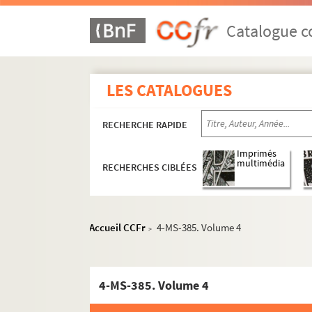
Catalogue co
LES CATALOGUES
RECHERCHE RAPIDE
Imprimés
multimédia
RECHERCHES CIBLÉES
Accueil CCFr
4-MS-385. Volume 4
>
4-MS-385. Volume 4
Paul Jarry. Notes et textes sur des quartiers et 
Paul Jarry. Dossiers sur Paris (quartiers,