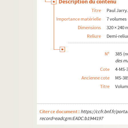
Description du contenu
Titre
Paul Jarry.
Importance matérielle
7 volumes
Dimensions
320 × 240
Reliure
Demi-reliu
N°
385 (n
des ma
Cote
4-MS-
Ancienne cote
MS-38
Titre
Volum
Citer ce document :
https://ccfr.bnf.fr/por
record=eadcgm:EADC:b1944197