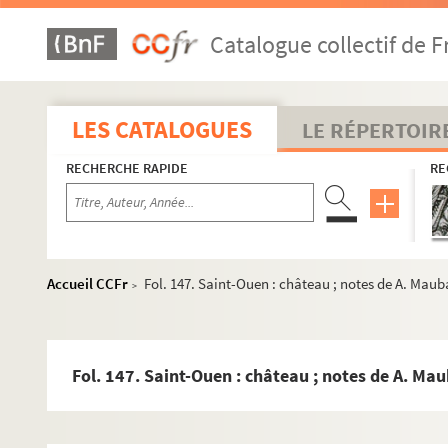
Catalogue collectif de F
LES CATALOGUES
LE RÉPERTOIR
RECHERCHE RAPIDE
RE
Accueil CCFr
Fol. 147. Saint-Ouen : château ; notes de A. Mau
>
Paul Jarry. Notes et textes sur des quartiers et des bâtimen
Paul Jarry. Notes et textes sur des localités extérieures à P
Paul Jarry. Notes et textes de caractère biographique
Fol. 147. Saint-Ouen : château ; notes de A. Ma
Paul Jarry. Notes et textes sur le théâtre
Paul Jarry. Notes et textes sur la littérature
Paul Jarry. Notes et textes sur les beaux-arts