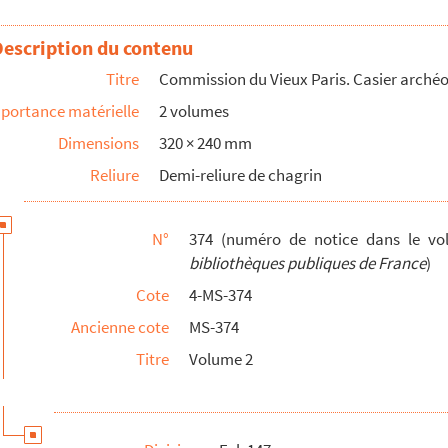
Description du contenu
Titre
Commission du Vieux Paris. Casier archéo
portance matérielle
2 volumes
nneur
Dimensions
320 × 240 mm
Reliure
Demi-reliure de chagrin
 Société amicale Eugène-Delacroix
N°
374 (numéro de notice dans le v
an
bibliothèques publiques de France
)
des Imbergères
Cote
4-MS-374
Ancienne cote
MS-374
Titre
Volume 2