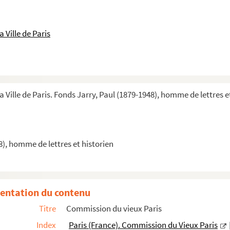
 Ville de Paris
otes prises au cours des séances
s des communes de banlieue, notes
a Ville de Paris. Fonds Jarry, Paul (1879-1948), homme de lettres e
8), homme de lettres et historien
entation du contenu
Titre
Commission du vieux Paris
Index
Paris (France). Commission du Vieux Paris