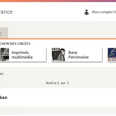
rance
Mon compte C
E
CHERCHES CIBLÉES
Imprimés
Base
multimédia
Patrimoine
ban
ts parisiens
Notice
1 sur 1
aris
uban