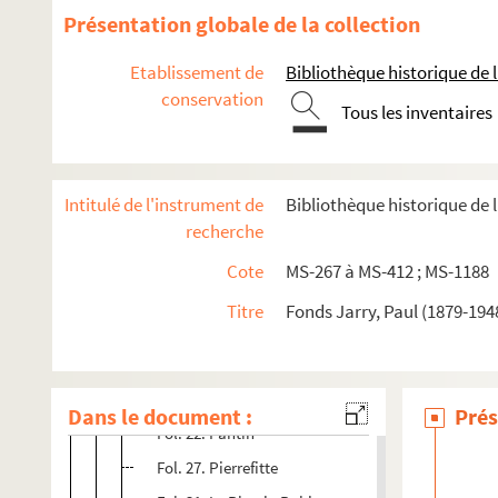
Présentation globale de la collection
Paul Jarry. Notes et textes sur des sujets divers
Commission du vieux Paris
Etablissement de
Bibliothèque historique de la
conservation
Commission du Vieux Paris. Ordres du jour, rapports, n
Tous les inventaires
Commission du Vieux Paris. Notes de travail et divers
Commission du Vieux Paris. Casier archéologique. Visite
Intitulé de l'instrument de
Bibliothèque historique de l
4-MS-373. Volume 1
recherche
4-MS-374. Volume 2
Cote
MS-267 à MS-412 ; MS-1188
Fol. 1. Nanterre
Titre
Fonds Jarry, Paul (1879-194
Fol. 5. Neuilly-sur-Seine
Fol. 11. Nogent-sur-Marne, Villejuif
Fol. 18. Noisy-le-Sec, Romainville
Dans le document :
Prés
Fol. 22. Pantin
Fol. 27. Pierrefitte