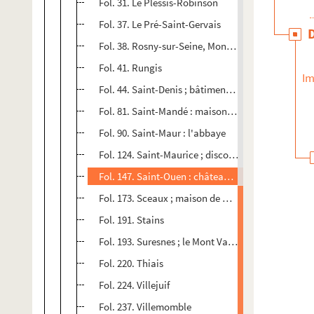
Fol. 31. Le Plessis-Robinson
Fol. 37. Le Pré-Saint-Gervais
Fol. 38. Rosny-sur-Seine, Montreuil
Fol. 41. Rungis
Im
Fol. 44. Saint-Denis ; bâtiments de la Légion d'ho
Fol. 81. Saint-Mandé : maison de Fouquet
Fol. 90. Saint-Maur : l'abbaye
Fol. 124. Saint-Maurice ; discours prononcés à la
Fol. 147. Saint-Ouen : château ; notes de A. Maub
Fol. 173. Sceaux ; maison de Mlle Mars ; château 
Fol. 191. Stains
Fol. 193. Suresnes ; le Mont Valérien
Fol. 220. Thiais
Fol. 224. Villejuif
Fol. 237. Villemomble